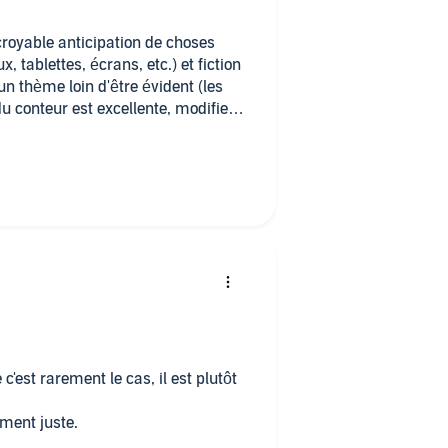
croyable anticipation de choses
, tablettes, écrans, etc.) et fiction
n thème loin d'être évident (les
du conteur est excellente, modifient
oré ce livre et enchaîne sur le
ons un an plus tard (Hugo et
c'est rarement le cas, il est plutôt
iment juste.