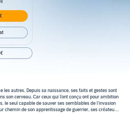
nt
€
at
 €
les autres. Depuis sa naissance, ses faits et gestes sont
ns son cerveau. Car ceux qui l'ont conçu ont pour ambition
ps, le seul capable de sauver ses semblables de l'invasion
dur chemin de son apprentissage de guerrier, ses créateurs
sance à un monstre, n'ont-ils pas damné l'humanité elle-