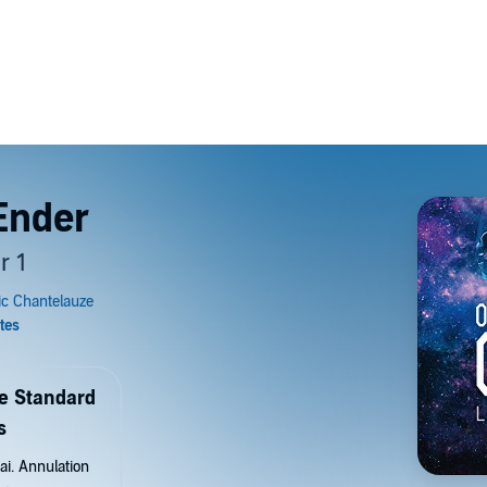
 Ender
r 1
de Standard
s
ai. Annulation