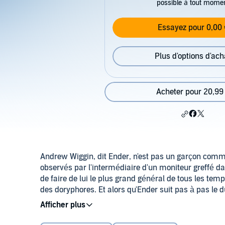
possible à tout mome
Essayez pour 0,00 
Plus d'options d'ach
Acheter pour 20,99
Andrew Wiggin, dit Ender, n'est pas un garçon comme 
observés par l'intermédiaire d'un moniteur greffé da
de faire de lui le plus grand général de tous les tem
des doryphores. Et alors qu'Ender suit pas à pas le 
mesurent la gravité de leur choix : en donnant nais
©2013 Les éditions J'ai Lu (P)2019 Audible Studios
même ?