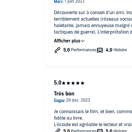
Découverte sur à conseil d'un ami. In
terriblement actuelles (réseaux sociaux
haletante, jamais ennuyeuse malgré u
tactiques de guerre). L'interprétation 
sa voix selon les personnages. J'ai dév
tome 2 qui a reçu les mêmes distincti
Nebula).
Très bon
Je connaissais le film, et bien, comme 
fidèle au livre.
L'écoute est agréable le lecteur et vra