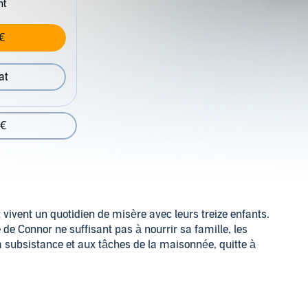
nt
€
at
 €
 vivent un quotidien de misère avec leurs treize enfants.
de Connor ne suffisant pas à nourrir sa famille, les
la subsistance et aux tâches de la maisonnée, quitte à
arée de son jumeau Henry pour la toute première fois.