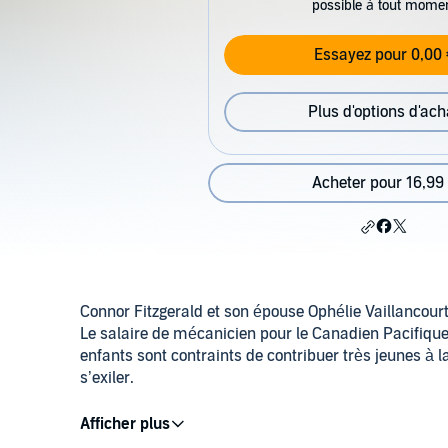
possible à tout mome
Essayez pour 0,00 
Plus d'options d'ach
Acheter pour 16,99
Connor Fitzgerald et son épouse Ophélie Vaillancourt
Le salaire de mécanicien pour le Canadien Pacifique 
enfants sont contraints de contribuer très jeunes à 
s’exiler.
C’est ainsi que Marjolaine, l’aînée, se retrouve sép