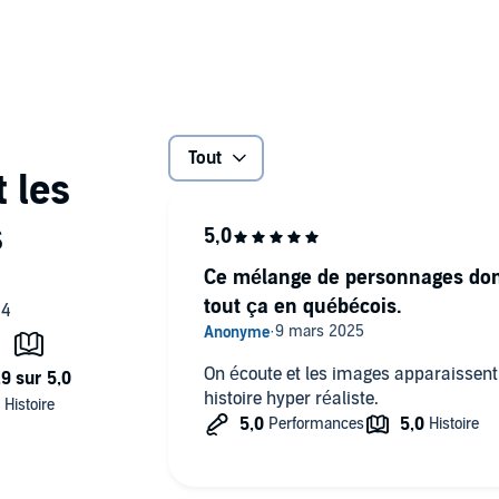
n quotidien et ses moindres pensées, elle découvre
et de rêver à un avenir meilleur.
ie, chacun en subit les pénibles conséquences. Certains
s défis beaucoup trop astreignants pour leur âge. Toutefois,
ée et l’effort de guerre déjà exigeant, Marjolaine et Henry
Tout
 sœurs?
ia
Ce mélange de personnages dont
tout ça en québécois.
On écoute et les images apparaissent.
histoire hyper réaliste.