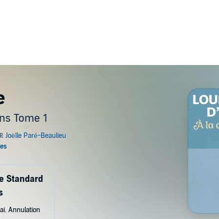
e
ins Tome 1
de Standard
s
ai. Annulation