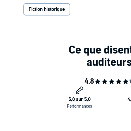
Désemparée, loin de celui qui a toujours partagé so
néanmoins à Montréal une vie étonnante qui lui perm
Fiction historique
Lorsqu’un drame frappe la famille demeurée en Estr
d’entre eux, dont la petite Delphine, feront face à de
avec la Seconde Guerre mondiale qui n’est pas termin
arriveront-ils à secourir leurs plus jeunes frères et
©2023 Guy Saint-Jean Éditeur (P)2023 Kampus Med