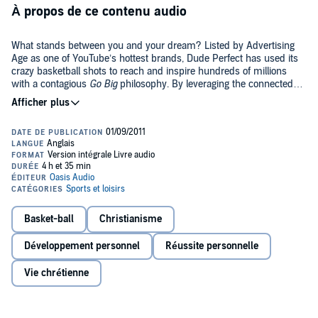
À propos de ce contenu audio
What stands between you and your dream? Listed by Advertising
Age as one of YouTube’s hottest brands, Dude Perfect has used its
crazy basketball shots to reach and inspire hundreds of millions
with a contagious
Go Big
philosophy. By leveraging the connected
world, the Dude Perfect guys’ dream became a reality, and now,
©2011 Cory Cotton (P)2011 Oasis
they want the same for you. Written by one of the dudes himself,
Go
Big
tells their story and unveils their secret: five practical principles
for taking your passions, skills, and dreams to the next level. Are you
ready to GO BIG?
Basket-ball
Christianisme
Développement personnel
Réussite personnelle
Vie chrétienne