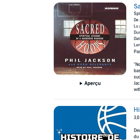
S
Spi
De 
Lu 
Dur
Dat
Lan
Pas
"No
bas
suc
Aperçu
Jac
wit
Hi
3,0
Deu
du 