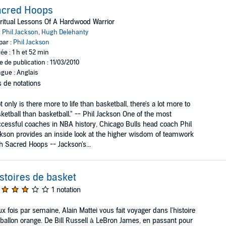
acred Hoops
ritual Lessons Of A Hardwood Warrior
:
Phil Jackson
,
Hugh Delehanty
par :
Phil Jackson
ée : 1 h et 52 min
e de publication : 11/03/2010
gue : Anglais
 de notations
t only is there more to life than basketball, there's a lot more to
ketball than basketball." -- Phil Jackson One of the most
cessful coaches in NBA history, Chicago Bulls head coach Phil
kson provides an inside look at the higher wisdom of teamwork
h Sacred Hoops -- Jackson's...
stoires de basket
1 notation
x fois par semaine, Alain Mattei vous fait voyager dans l'histoire
ballon orange. De Bill Russell à LeBron James, en passant pour