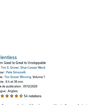
lentless
m Good to Great to Unstoppable
:
Tim S. Grover
,
Shari Lesser Wenk
par :
Pete Simonelli
ie :
Tim Grover Winning
, Volume 1
ée : 6 h et 38 min
e de publication : 01/12/2020
gue : Anglais
54 notations