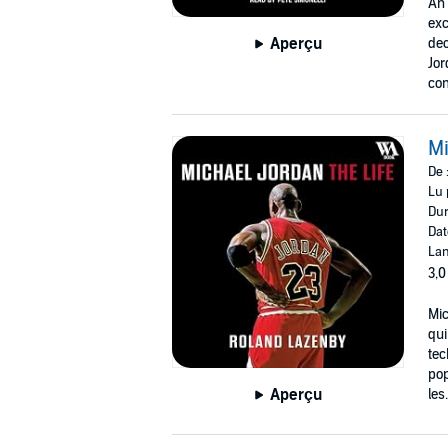
An 
exc
Aperçu
dec
Jor
com
Mi
De 
Lu 
Dur
Dat
Lan
3,0
Mic
qui
tec
pop
Aperçu
les.