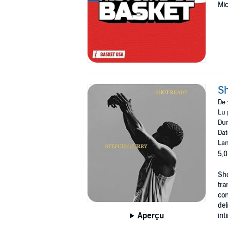
Mic
Sh
De 
Lu 
Dur
Dat
Lan
5,0
Sho
tra
con
del
Aperçu
int