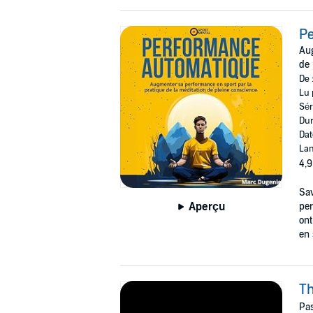
P
Aug
de 
De 
Lu 
Sér
Dur
Dat
Lan
4,9
Sav
Aperçu
per
ont
en 
Th
Pas