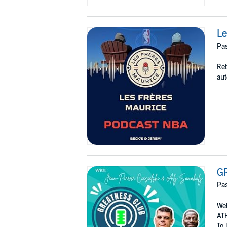
Le
Pas
Ret
aut
G
Pas
We
ATH
To i