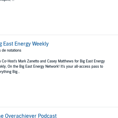
g East Energy Weekly
 de notations
n Co-Host's Mark Zanetto and Casey Matthews for Big East Energy
kly, On the Big East Energy Network! It's your all-access pass to
rything Big...
e Overachiever Podcast