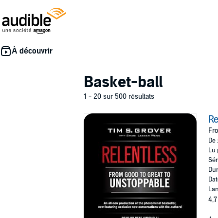
Basket-ball
1 - 20 sur 500 résultats
Re
Fro
De 
Lu 
Sér
Dur
Dat
Lan
4,7