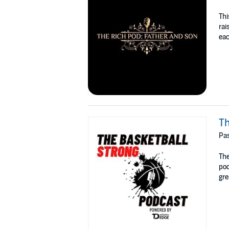
Thi
rai
eac
Th
Pas
The
pod
gre