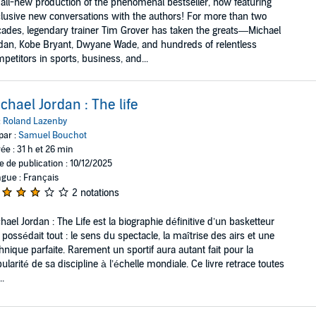
all-new production of the phenomenal bestseller, now featuring
lusive new conversations with the authors! For more than two
ades, legendary trainer Tim Grover has taken the greats—Michael
dan, Kobe Bryant, Dwyane Wade, and hundreds of relentless
petitors in sports, business, and...
chael Jordan : The life
:
Roland Lazenby
par :
Samuel Bouchot
ée : 31 h et 26 min
e de publication : 10/12/2025
gue : Français
2 notations
hael Jordan : The Life est la biographie définitive d’un basketteur
 possédait tout : le sens du spectacle, la maîtrise des airs et une
hnique parfaite. Rarement un sportif aura autant fait pour la
ularité de sa discipline à l’échelle mondiale. Ce livre retrace toutes
..