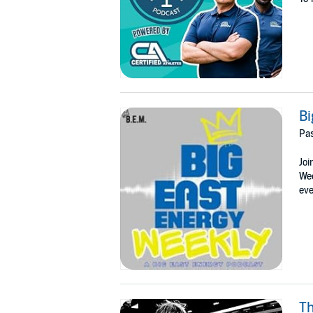
Bi
Pas
Joi
Wee
eve
Th