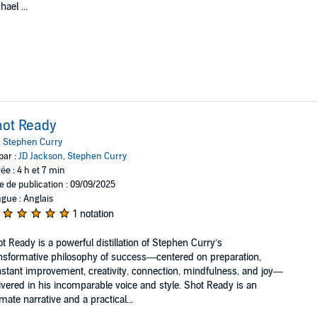
hael ...
ot Ready
:
Stephen Curry
par :
JD Jackson
,
Stephen Curry
ée : 4 h et 7 min
e de publication : 09/09/2025
gue : Anglais
1 notation
t Ready is a powerful distillation of Stephen Curry’s
nsformative philosophy of success—centered on preparation,
stant improvement, creativity, connection, mindfulness, and joy—
ivered in his incomparable voice and style. Shot Ready is an
imate narrative and a practical...