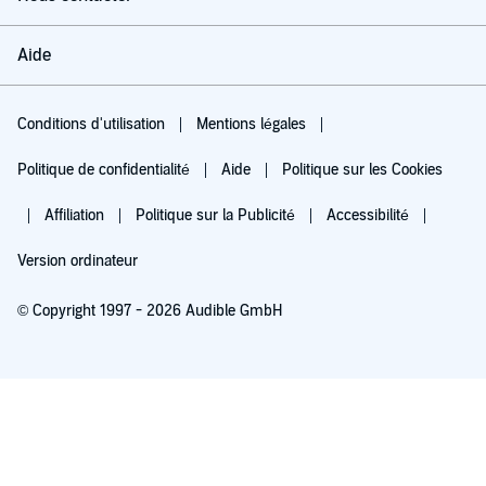
Aide
Conditions d'utilisation
Mentions légales
Politique de confidentialité
Aide
Politique sur les Cookies
Affiliation
Politique sur la Publicité
Accessibilité
Version ordinateur
© Copyright 1997 - 2026 Audible GmbH
Essayez pour 0,00 €
Renouvellement automatique à 5,99 €/mois après 30 jours. Annulation possible
chaque mois.