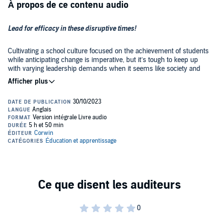
À propos de ce contenu audio
Lead for efficacy in these disruptive times!
Cultivating a school culture focused on the achievement of students
while anticipating change is imperative, but it’s tough to keep up
with varying leadership demands when it seems like society and
technology are constantly changing as well! Moving beyond the skills
and tools introduced in the first edition, this revamped second
edition features:
New organization emphasizing the interconnectivity of the
Pillars of Digital Leadership
Innovative strategies and leadership practices that enhance
school culture and drive learning improvement
©2019 Corwin (P)2023 Corwin
Updated vignettes from digital leaders who have successfully
implemented the included strategies
New informative graphics and end of chapter guiding
questions
An updated companion website with resources on leading
during COVID-19