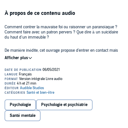
À propos de ce contenu audio
Comment contrer la mauvaise foi ou raisonner un paranoïaque ?
Comment faire avec un patron pervers ? Que dire à un suicidaire
du haut d'un immeuble ?
De manière inédite, cet ouvrage propose d'entrer en contact mais
aussi de stabiliser, d'induire le changement ou de neutraliser les
profils complexes.
Pour faire face à des situations du quotidien (conflit de voisinage,
désaccord avec son conjoint, son patron...), mais aussi à des
situations difficiles (prises d'otages, conflits sociaux, négociations
complexes...), les auteurs ont modélisé une méthode pour gérer
ceux qui adoptent une attitude qui nuit à la relation.
En s'appuyant sur leur parcours hors du commun et en nourrissant
Psychologie
Psychologie et psychiatrie
leur propos d'expériences vécues, Marwan Mery et Laurent
Combalbert ont mis au point une classification unique des profils
Santé mentale
toxiques et formulent, sur le fond et sur la forme, leurs conseils de
pro.
©2015 Eyrolles (P)2021 Audible Studios