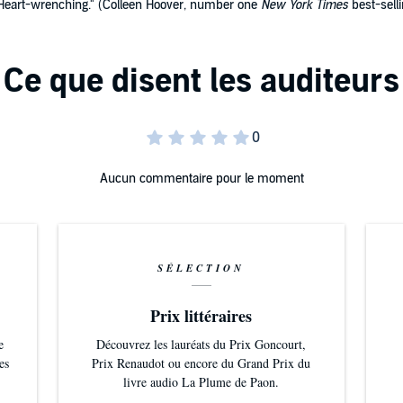
ul. Heart-wrenching." (Colleen Hoover, number one
New York Times
best-selli
sexual content, this book is recommended for mature
Aucun commentaire pour le moment
SÉLECTION
Prix littéraires
e
Découvrez les lauréats du Prix Goncourt,
es
Prix Renaudot ou encore du Grand Prix du
livre audio La Plume de Paon.