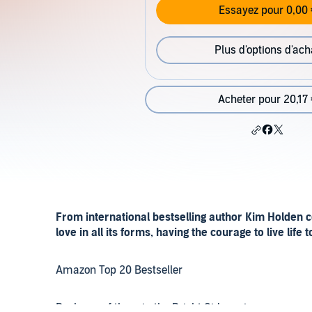
Essayez pour 0,00 
Plus d'options d'ach
Acheter pour 20,17 
From international bestselling author Kim Holden c
love in all its forms, having the courage to live life 
Amazon Top 20 Bestseller
Book one of three in the Bright Side series