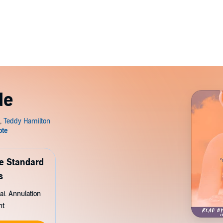
de
de Standard
s
ai. Annulation
nt