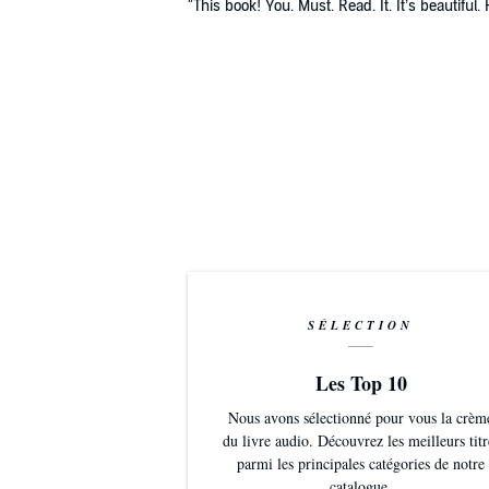
"This book! You. Must. Read. It. It’s beautif
Note from the author: Due to strong language and 
audiences.
©2014 Do Epic LLC (P)2022 Do Epic LLC
SÉLECTION
Les Top 10
Nous avons sélectionné pour vous la crèm
du livre audio. Découvrez les meilleurs titr
parmi les principales catégories de notre
catalogue.