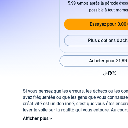
5,99 €/mois après la période d’ess
possible à tout mome
Essayez pour 0,00 
Plus d'options d'ach
Acheter pour 21,99
Si vous pensez que les erreurs, les échecs ou les conf
avez fréquentée ou que les gens que vous connaissez
créativité est un don inné, c’est que vous êtes encor
lever le voile sur la réalité qui vous entoure. Au co
l’expert mondial en matière de pouvoir et de stratégi
©2023 Audiolib (P)2023 Audiolib
humaine pour nous aider à comprendre les motivatio