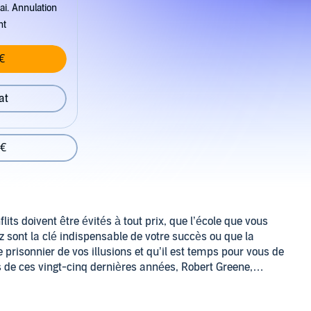
ai. Annulation
nt
€
at
 €
lits doivent être évités à tout prix, que l’école que vous
 sont la clé indispensable de votre succès ou que la
e prisonnier de vos illusions et qu’il est temps pour vous de
urs de ces vingt-cinq dernières années, Robert Greene,
e, s’est appliqué à percer les secrets de la nature
ns des autres, à déjouer les plans des grands