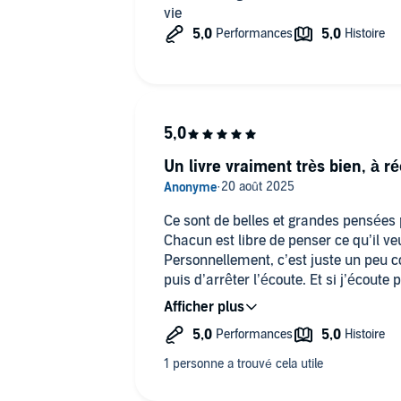
vie
Un livre vraiment très bien, à r
Ce sont de belles et grandes pensées 
Chacun est libre de penser ce qu’il v
Personnellement, c’est juste un peu c
puis d’arrêter l’écoute. Et si j’écoute 
plusieurs heures d’écoute, cela devien
toutes les pensées et les références
Du fait que ça me regarde, que c’est 
faudrait lire et réfléchir à « une pensé
volontiers les 5 étoiles pour tous les c
Bonne écoute!