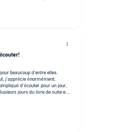
éécouter!
pour beaucoup d’entre elles.
eut, j’apprécie énormément.
ompliqué d’écouter pour un jour,
plusieurs jours du livre de suite en
t à quelque part non productif, car
 se mélangent.
personnel et que normalement il
e par jour » je laisse très
ritères.