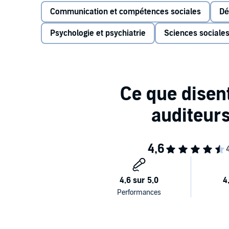
manipulateurs, à maîtriser nos impulsions ou à recon
Communication et compétences sociales
Dé
les réflexions et les enseignements pour tirer votre é
votre environnement.
Psychologie et psychiatrie
Sciences sociale
Robert Greene est une voix incontournable de la v
France et dans le monde. Grand amoureux d’histoire, 
plusieurs langues couramment (dont le français). D
il est l’auteur de nombreux best-sellers dont
Powe