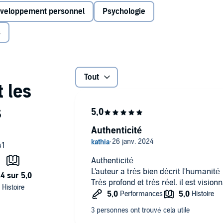
naître nos forces et faiblesses. Ces 365 lois prodiguent
veloppement personnel
Psychologie
pingle du jeu et reprendre le pouvoir sur votre vie et sur
s
ie professionnelle et du développement personnel en
de littérature et de la France en particulier, il parle
iplômé de Berkeley en Californie, en lettres classiques,
Tout
r
aux éditions Alisio.
Authenticité
Authenticité
L'auteur a très bien décrit l'humanité
Très profond et très r