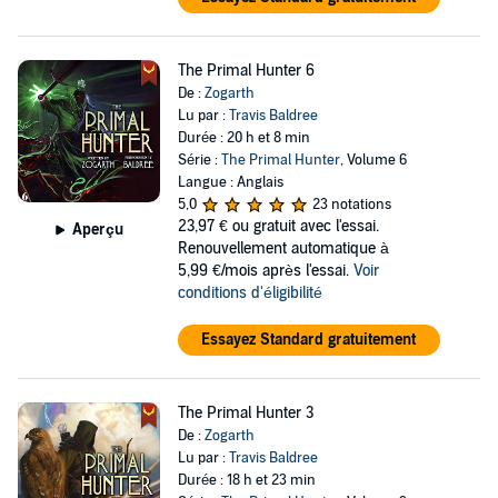
The Primal Hunter 6
De :
Zogarth
Lu par :
Travis Baldree
Durée : 20 h et 8 min
Série :
The Primal Hunter
, Volume 6
Langue : Anglais
5,0
23 notations
23,97 €
ou gratuit avec l'essai.
Aperçu
Renouvellement automatique à
5,99 €/mois après l'essai.
Voir
conditions d'éligibilité
Essayez Standard gratuitement
The Primal Hunter 3
De :
Zogarth
Lu par :
Travis Baldree
Durée : 18 h et 23 min