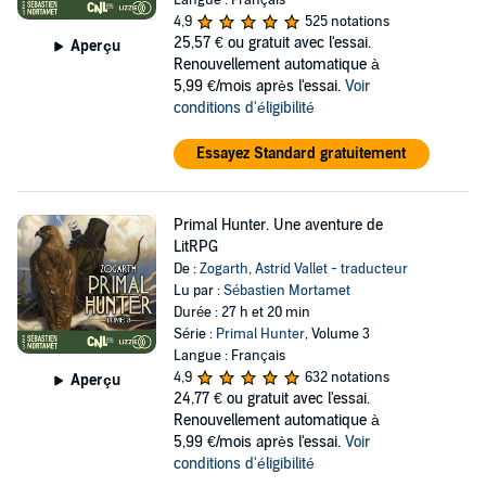
Langue : Français
4,9
525 notations
25,57 €
ou gratuit avec l'essai.
Aperçu
Renouvellement automatique à
5,99 €/mois après l'essai.
Voir
conditions d'éligibilité
Essayez Standard gratuitement
Primal Hunter. Une aventure de
LitRPG
De :
Zogarth
,
Astrid Vallet - traducteur
Lu par :
Sébastien Mortamet
Durée : 27 h et 20 min
Série :
Primal Hunter
, Volume 3
Langue : Français
4,9
632 notations
Aperçu
24,77 €
ou gratuit avec l'essai.
Renouvellement automatique à
5,99 €/mois après l'essai.
Voir
conditions d'éligibilité