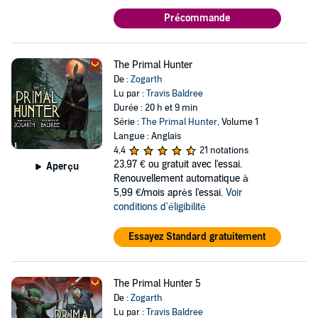
Précommande
The Primal Hunter
De :
Zogarth
Lu par :
Travis Baldree
Durée : 20 h et 9 min
Série :
The Primal Hunter
, Volume 1
Langue : Anglais
4,4
21 notations
23,97 €
ou gratuit avec l'essai.
Aperçu
Renouvellement automatique à
5,99 €/mois après l'essai.
Voir
conditions d'éligibilité
Essayez Standard gratuitement
The Primal Hunter 5
De :
Zogarth
Lu par :
Travis Baldree