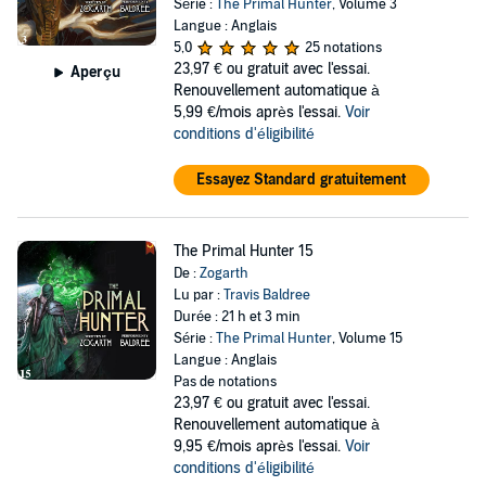
Série :
The Primal Hunter
, Volume 3
Langue : Anglais
5,0
25 notations
23,97 €
ou gratuit avec l'essai.
Aperçu
Renouvellement automatique à
5,99 €/mois après l'essai.
Voir
conditions d'éligibilité
Essayez Standard gratuitement
The Primal Hunter 15
De :
Zogarth
Lu par :
Travis Baldree
Durée : 21 h et 3 min
Série :
The Primal Hunter
, Volume 15
Langue : Anglais
Pas de notations
23,97 €
ou gratuit avec l'essai.
Renouvellement automatique à
9,95 €/mois après l'essai.
Voir
conditions d'éligibilité