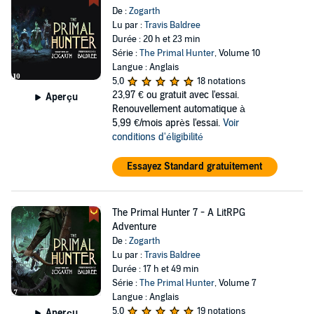
De :
Zogarth
Lu par :
Travis Baldree
Durée : 20 h et 23 min
Série :
The Primal Hunter
, Volume 10
Langue : Anglais
5,0
18 notations
23,97 €
ou gratuit avec l'essai.
Aperçu
Renouvellement automatique à
5,99 €/mois après l'essai.
Voir
conditions d'éligibilité
Essayez Standard gratuitement
The Primal Hunter 7 - A LitRPG
Adventure
De :
Zogarth
Lu par :
Travis Baldree
Durée : 17 h et 49 min
Série :
The Primal Hunter
, Volume 7
Langue : Anglais
5,0
19 notations
Aperçu