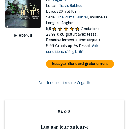
De :
Zogarth
Lu par :
Travis Baldree
Durée : 20 h et 10 min
Série :
The Primal Hunter
, Volume 13
Langue : Anglais
5,0
7 notations
23,97 €
ou gratuit avec l'essai.
Aperçu
Renouvellement automatique à
5,99 €/mois après l'essai.
Voir
conditions d'éligibilité
Essayez Standard gratuitement
Voir tous les titres de Zogarth
BLOG
Lus par leur auteur-e