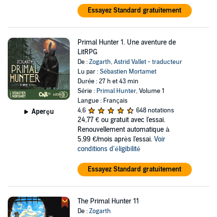
Essayez Standard gratuitement
Primal Hunter 1. Une aventure de
LitRPG
De :
Zogarth
,
Astrid Vallet - traducteur
Lu par :
Sébastien Mortamet
Durée : 27 h et 43 min
Série :
Primal Hunter
, Volume 1
Langue : Français
4,6
648 notations
Aperçu
24,77 €
ou gratuit avec l'essai.
Renouvellement automatique à
5,99 €/mois après l'essai.
Voir
conditions d'éligibilité
Essayez Standard gratuitement
The Primal Hunter 11
De :
Zogarth