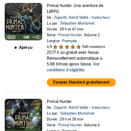
Primal Hunter. Une aventure de
LitRPG
De :
Zogarth
,
Astrid Vallet - traducteur
Lu par :
Sébastien Mortamet
Durée : 28 h et 47 min
Série :
Primal Hunter
, Volume 2
Langue : Français
4,9
546 notations
Aperçu
25,17 €
ou gratuit avec l'essai.
Renouvellement automatique à
5,99 €/mois après l'essai.
Voir
conditions d'éligibilité
Essayez Standard gratuitement
Primal Hunter
De :
Zogarth
,
Astrid Vallet - traducteur
Lu par :
Sébastien Mortamet
Durée : 29 h et 30 min
Série :
Primal Hunter
, Volume 4