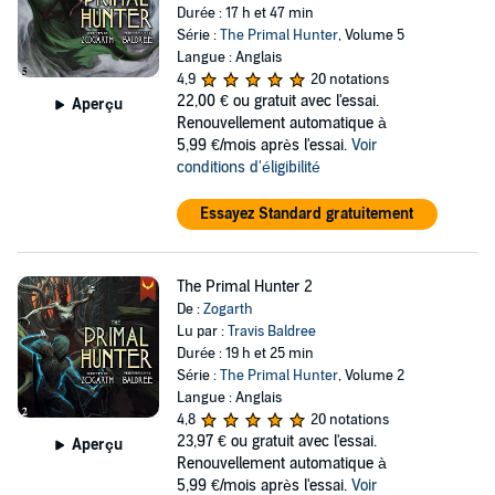
Durée : 17 h et 47 min
Série :
The Primal Hunter
, Volume 5
Langue : Anglais
4,9
20 notations
22,00 €
ou gratuit avec l'essai.
Aperçu
Renouvellement automatique à
5,99 €/mois après l'essai.
Voir
conditions d'éligibilité
Essayez Standard gratuitement
The Primal Hunter 2
De :
Zogarth
Lu par :
Travis Baldree
Durée : 19 h et 25 min
Série :
The Primal Hunter
, Volume 2
Langue : Anglais
4,8
20 notations
23,97 €
ou gratuit avec l'essai.
Aperçu
Renouvellement automatique à
5,99 €/mois après l'essai.
Voir