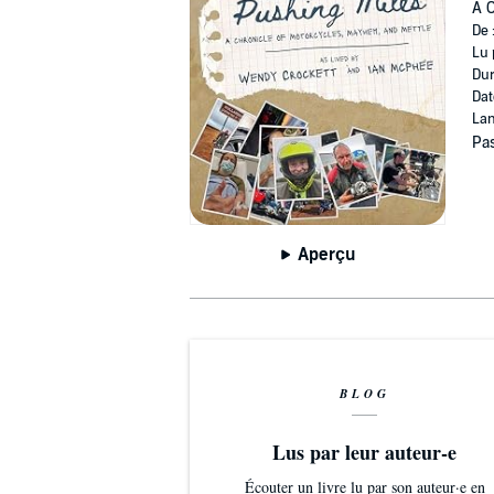
A C
De 
Lu 
Dur
Dat
Lan
Pas
Aperçu
BLOG
Lus par leur auteur-e
Écouter un livre lu par son auteur·e en