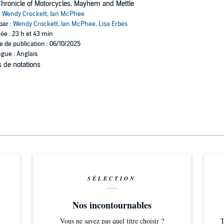
hronicle of Motorcycles, Mayhem and Mettle
:
Wendy Crockett
,
Ian McPhee
par :
Wendy Crockett
,
Ian McPhee
,
Lisa Erbes
ée : 23 h et 43 min
e de publication : 06/10/2025
gue : Anglais
 de notations
SÉLECTION
Nos incontournables
Vous ne savez pas quel titre choisir ?
T