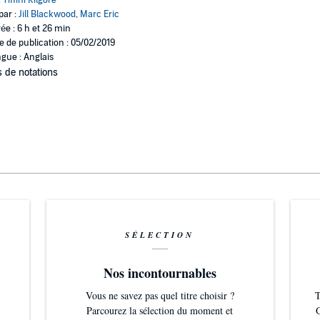
:
Tiffini Kilgore
par :
Jill Blackwood
,
Marc Eric
ée : 6 h et 26 min
e de publication : 05/02/2019
gue : Anglais
 de notations
SÉLECTION
Nos incontournables
Vous ne savez pas quel titre choisir ?
T
Parcourez la sélection du moment et
G