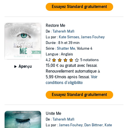
Essayez Standard gratuitement
Restore Me
De :
Tahereh Mafi
Lu par :
Kate Simses
,
James Fouhey
Durée : 8 h et 39 min
Série :
Shatter Me
, Volume 4
Langue : Anglais
4,2
5 notations
15,00 €
ou gratuit avec l'essai.
Aperçu
Renouvellement automatique à
5,99 €/mois après l'essai.
Voir
conditions d'éligibilité
Essayez Standard gratuitement
Unite Me
De :
Tahereh Mafi
Lu par :
James Fouhey
,
Dan Bittner
,
Kate