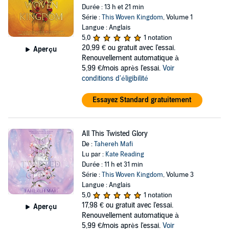
Durée : 13 h et 21 min
Série :
This Woven Kingdom
, Volume 1
Langue : Anglais
5,0
1 notation
20,99 €
ou gratuit avec l'essai.
Aperçu
Renouvellement automatique à
5,99 €/mois après l'essai.
Voir
conditions d'éligibilité
Essayez Standard gratuitement
All This Twisted Glory
De :
Tahereh Mafi
Lu par :
Kate Reading
Durée : 11 h et 31 min
Série :
This Woven Kingdom
, Volume 3
Langue : Anglais
5,0
1 notation
17,98 €
ou gratuit avec l'essai.
Aperçu
Renouvellement automatique à
5,99 €/mois après l'essai.
Voir