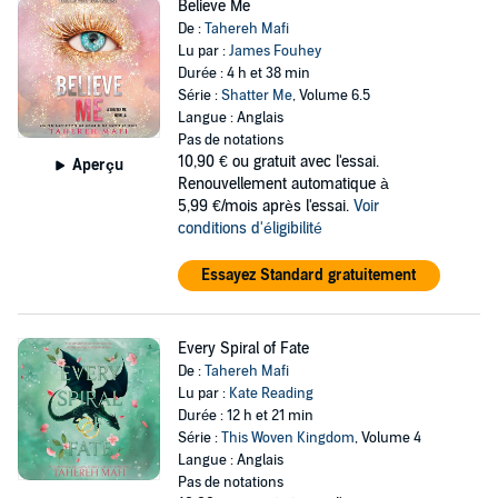
Believe Me
De :
Tahereh Mafi
Lu par :
James Fouhey
Durée : 4 h et 38 min
Série :
Shatter Me
, Volume 6.5
Langue : Anglais
Pas de notations
10,90 €
ou gratuit avec l'essai.
Aperçu
Renouvellement automatique à
5,99 €/mois après l'essai.
Voir
conditions d'éligibilité
Essayez Standard gratuitement
Every Spiral of Fate
De :
Tahereh Mafi
Lu par :
Kate Reading
Durée : 12 h et 21 min
Série :
This Woven Kingdom
, Volume 4
Langue : Anglais
Pas de notations