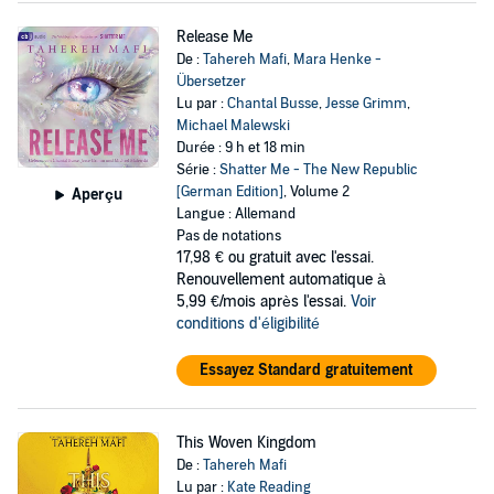
Release Me
De :
Tahereh Mafi
,
Mara Henke -
Übersetzer
Lu par :
Chantal Busse
,
Jesse Grimm
,
Michael Malewski
Durée : 9 h et 18 min
Série :
Shatter Me - The New Republic
[German Edition]
, Volume 2
Aperçu
Langue : Allemand
Pas de notations
17,98 €
ou gratuit avec l'essai.
Renouvellement automatique à
5,99 €/mois après l'essai.
Voir
conditions d'éligibilité
Essayez Standard gratuitement
This Woven Kingdom
De :
Tahereh Mafi
Lu par :
Kate Reading