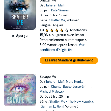
Shatter Me
De :
Tahereh Mafi
Lu par :
Kate Simses
Durée : 9 h et 12 min
Série :
Shatter Me
, Volume 1
Langue : Anglais
4,3
12 notations
15,96 €
ou gratuit avec l'essai.
Aperçu
Renouvellement automatique à
5,99 €/mois après l'essai.
Voir
conditions d'éligibilité
Essayez Standard gratuitement
Escape Me
De :
Tahereh Mafi
,
Mara Henke
Lu par :
Chantal Busse
,
Jesse Grimm
,
Michael Malewski
Durée : 8 h et 20 min
Série :
Shatter Me - The New Republic
[German Edition]
, Volume 3