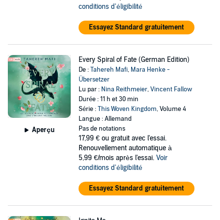
conditions d'éligibilité
Essayez Standard gratuitement
Every Spiral of Fate (German Edition)
De :
Tahereh Mafi
,
Mara Henke -
Übersetzer
Lu par :
Nina Reithmeier
,
Vincent Fallow
Durée : 11 h et 30 min
Série :
This Woven Kingdom
, Volume 4
Langue : Allemand
Pas de notations
Aperçu
17,99 €
ou gratuit avec l'essai.
Renouvellement automatique à
5,99 €/mois après l'essai.
Voir
conditions d'éligibilité
Essayez Standard gratuitement