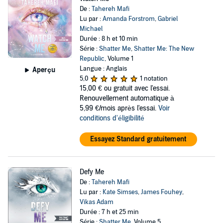
De :
Tahereh Mafi
Lu par :
Amanda Forstrom
,
Gabriel
Michael
Durée : 8 h et 10 min
Série :
Shatter Me
,
Shatter Me: The New
Republic
, Volume 1
Langue : Anglais
Aperçu
5,0
1 notation
15,00 €
ou gratuit avec l'essai.
Renouvellement automatique à
5,99 €/mois après l'essai.
Voir
conditions d'éligibilité
Essayez Standard gratuitement
Defy Me
De :
Tahereh Mafi
Lu par :
Kate Simses
,
James Fouhey
,
Vikas Adam
Durée : 7 h et 25 min
Série :
Shatter Me
, Volume 5