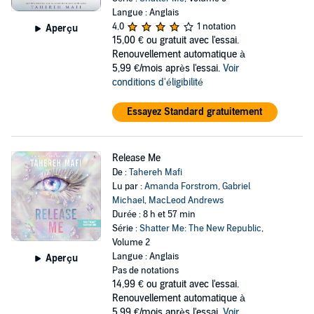
Langue : Anglais
4,0
1 notation
Aperçu
15,00 €
ou gratuit avec l'essai.
Renouvellement automatique à
5,99 €/mois après l'essai.
Voir
conditions d'éligibilité
Essayez Standard gratuitement
Release Me
De :
Tahereh Mafi
Lu par :
Amanda Forstrom
,
Gabriel
Michael
,
MacLeod Andrews
Durée : 8 h et 57 min
Série :
Shatter Me: The New Republic
,
Volume 2
Langue : Anglais
Aperçu
Pas de notations
14,99 €
ou gratuit avec l'essai.
Renouvellement automatique à
5,99 €/mois après l'essai.
Voir