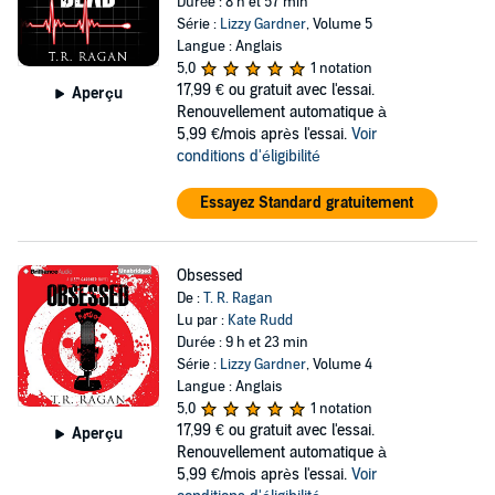
Durée : 8 h et 57 min
Série :
Lizzy Gardner
, Volume 5
Langue : Anglais
5,0
1 notation
17,99 €
ou gratuit avec l'essai.
Aperçu
Renouvellement automatique à
5,99 €/mois après l'essai.
Voir
conditions d'éligibilité
Essayez Standard gratuitement
Obsessed
De :
T. R. Ragan
Lu par :
Kate Rudd
Durée : 9 h et 23 min
Série :
Lizzy Gardner
, Volume 4
Langue : Anglais
5,0
1 notation
17,99 €
ou gratuit avec l'essai.
Aperçu
Renouvellement automatique à
5,99 €/mois après l'essai.
Voir