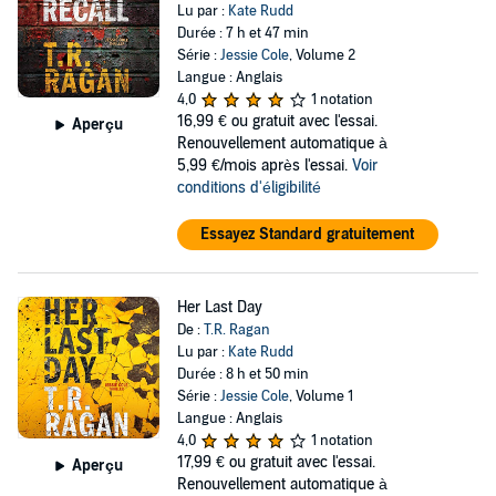
Lu par :
Kate Rudd
Durée : 7 h et 47 min
Série :
Jessie Cole
, Volume 2
Langue : Anglais
4,0
1 notation
16,99 €
ou gratuit avec l'essai.
Aperçu
Renouvellement automatique à
5,99 €/mois après l'essai.
Voir
conditions d'éligibilité
Essayez Standard gratuitement
Her Last Day
De :
T.R. Ragan
Lu par :
Kate Rudd
Durée : 8 h et 50 min
Série :
Jessie Cole
, Volume 1
Langue : Anglais
4,0
1 notation
17,99 €
ou gratuit avec l'essai.
Aperçu
Renouvellement automatique à