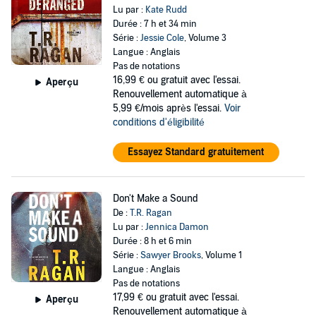
Lu par :
Kate Rudd
Durée : 7 h et 34 min
Série :
Jessie Cole
, Volume 3
Langue : Anglais
Pas de notations
16,99 €
ou gratuit avec l'essai.
Aperçu
Renouvellement automatique à
5,99 €/mois après l'essai.
Voir
conditions d'éligibilité
Essayez Standard gratuitement
Don't Make a Sound
De :
T.R. Ragan
Lu par :
Jennica Damon
Durée : 8 h et 6 min
Série :
Sawyer Brooks
, Volume 1
Langue : Anglais
Pas de notations
17,99 €
ou gratuit avec l'essai.
Aperçu
Renouvellement automatique à