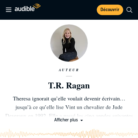
Découvrir
AUTEUR
T.R. Ragan
Theresa ignorait qu’elle voulait devenir écrivain…
jusqu’à ce qu’elle lise Vint un chevalier de Jude
Deveraux en 1992. Elle a passé les cinq années suivantes
Afficher plus
à faire des recherches sur l’époque médiévale et à écrire
Le Retour de la rose. Elle travaillait alors à plein temps