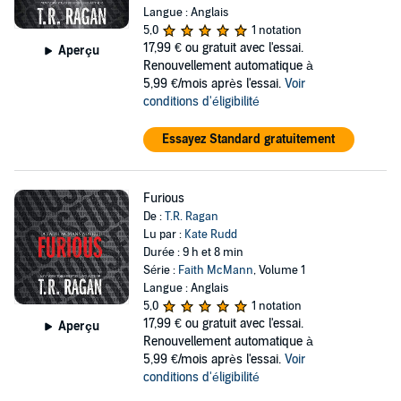
Langue : Anglais
5,0
1 notation
17,99 €
ou gratuit avec l'essai.
Aperçu
Renouvellement automatique à
5,99 €/mois après l'essai.
Voir
conditions d'éligibilité
Essayez Standard gratuitement
Furious
De :
T.R. Ragan
Lu par :
Kate Rudd
Durée : 9 h et 8 min
Série :
Faith McMann
, Volume 1
Langue : Anglais
5,0
1 notation
17,99 €
ou gratuit avec l'essai.
Aperçu
Renouvellement automatique à
5,99 €/mois après l'essai.
Voir
conditions d'éligibilité