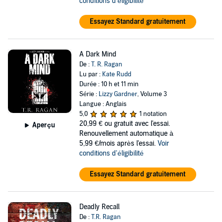
conditions d'éligibilité
Essayez Standard gratuitement
A Dark Mind
De :
T. R. Ragan
Lu par :
Kate Rudd
Durée : 10 h et 11 min
Série :
Lizzy Gardner
, Volume 3
Langue : Anglais
5,0
1 notation
20,99 €
ou gratuit avec l'essai.
Aperçu
Renouvellement automatique à
5,99 €/mois après l'essai.
Voir
conditions d'éligibilité
Essayez Standard gratuitement
Deadly Recall
De :
T.R. Ragan