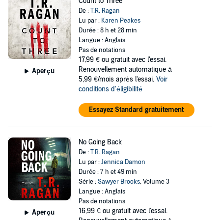
Count to Three
De :
T.R. Ragan
Lu par :
Karen Peakes
Durée : 8 h et 28 min
Langue : Anglais
Pas de notations
17,99 €
ou gratuit avec l'essai.
Renouvellement automatique à
Aperçu
5,99 €/mois après l'essai.
Voir
conditions d'éligibilité
Essayez Standard gratuitement
No Going Back
De :
T.R. Ragan
Lu par :
Jennica Damon
Durée : 7 h et 49 min
Série :
Sawyer Brooks
, Volume 3
Langue : Anglais
Pas de notations
16,99 €
ou gratuit avec l'essai.
Aperçu