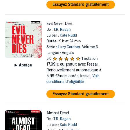
Essayez Standard gratuitement
Evil Never Dies
De :
T.R. Ragan
Lu par :
Kate Rudd
Durée : 9 h et 24 min
Série :
Lizzy Gardner
, Volume 6
Langue : Anglais
5,0
1 notation
17,99 €
ou gratuit avec l'essai.
Aperçu
Renouvellement automatique à
5,99 €/mois après l'essai.
Voir
conditions d'éligibilité
Essayez Standard gratuitement
Almost Dead
De :
T.R. Ragan
Lu par :
Kate Rudd