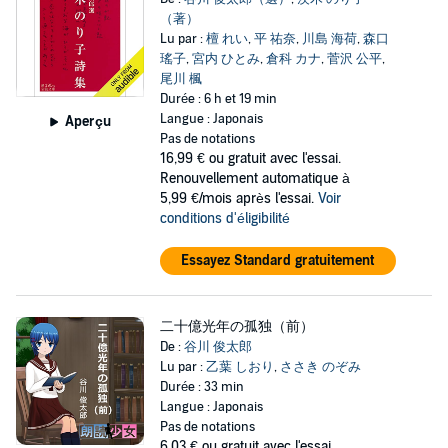
（著）
Lu par :
檀 れい
,
平 祐奈
,
川島 海荷
,
森口
瑤子
,
宮内 ひとみ
,
倉科 カナ
,
菅沢 公平
,
尾川 楓
Durée : 6 h et 19 min
Langue : Japonais
Aperçu
Pas de notations
16,99 €
ou gratuit avec l'essai.
Renouvellement automatique à
5,99 €/mois après l'essai.
Voir
conditions d'éligibilité
Essayez Standard gratuitement
二十億光年の孤独（前）
De :
谷川 俊太郎
Lu par :
乙葉 しおり
,
ささき のぞみ
Durée : 33 min
Langue : Japonais
Pas de notations
6,03 €
ou gratuit avec l'essai.