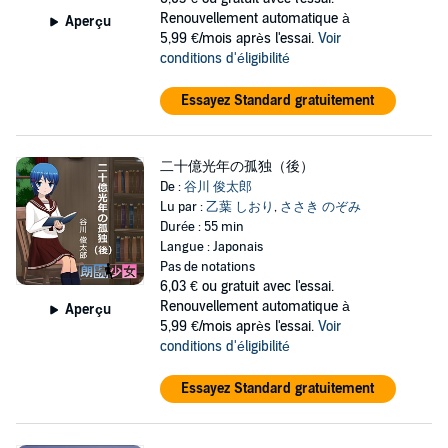
Renouvellement automatique à
Aperçu
5,99 €/mois après l'essai.
Voir
conditions d'éligibilité
Essayez Standard gratuitement
二十億光年の孤独（後）
De :
谷川 俊太郎
Lu par :
乙葉 しおり
,
ささき のぞみ
Durée : 55 min
Langue : Japonais
Pas de notations
6,03 €
ou gratuit avec l'essai.
Renouvellement automatique à
Aperçu
5,99 €/mois après l'essai.
Voir
conditions d'éligibilité
Essayez Standard gratuitement