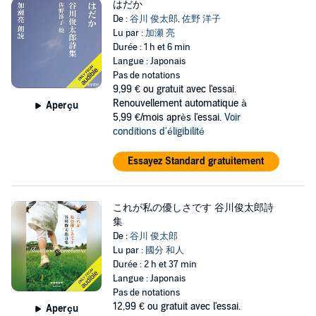
はだか
De :
谷川 俊太郎
,
佐野 洋子
Lu par :
加瀬 亮
Durée : 1 h et 6 min
Langue : Japonais
Pas de notations
9,99 €
ou gratuit avec l'essai.
Renouvellement automatique à
Aperçu
5,99 €/mois après l'essai.
Voir
conditions d'éligibilité
Essayez Standard gratuitement
これが私の優しさです 谷川俊太郎詩
集
De :
谷川 俊太郎
Lu par :
國分 和人
Durée : 2 h et 37 min
Langue : Japonais
Pas de notations
12,99 €
ou gratuit avec l'essai.
Aperçu