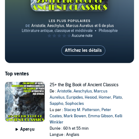
LES PLUS POPULAIRES
25+ the Big Book of Ancient Clas
Affichez les détails
Top ventes
25+ the Big Book of Ancient Classics
De :
Aristotle
,
Aeschylus
,
Marcus
Aurelius
,
Euripides
,
Hesiod
,
Homer
,
Plato
,
Sappho
,
Sophocles
Lu par :
Stacey M. Patterson
,
Peter
Coates
,
Mark Bowen
,
Emma Gibson
,
Kelli
Winkler
Durée : 60 h et 55 min
Aperçu
Langue : Anglais