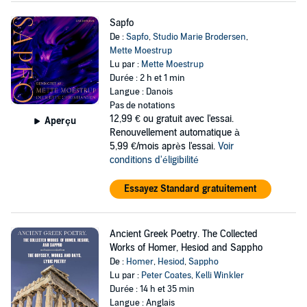
Sapfo
De :
Sapfo
,
Studio Marie Brodersen
,
Mette Moestrup
Lu par :
Mette Moestrup
Durée : 2 h et 1 min
Langue : Danois
Pas de notations
12,99 €
ou gratuit avec l'essai.
Aperçu
Renouvellement automatique à
5,99 €/mois après l'essai.
Voir
conditions d'éligibilité
Essayez Standard gratuitement
Ancient Greek Poetry. The Collected
Works of Homer, Hesiod and Sappho
De :
Homer
,
Hesiod
,
Sappho
Lu par :
Peter Coates
,
Kelli Winkler
Durée : 14 h et 35 min
Langue : Anglais