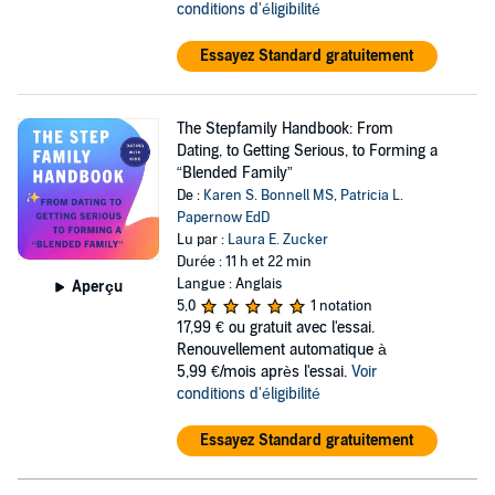
conditions d'éligibilité
Essayez Standard gratuitement
The Stepfamily Handbook: From
Dating, to Getting Serious, to Forming a
“Blended Family”
De :
Karen S. Bonnell MS
,
Patricia L.
Papernow EdD
Lu par :
Laura E. Zucker
Durée : 11 h et 22 min
Langue : Anglais
Aperçu
5,0
1 notation
17,99 €
ou gratuit avec l'essai.
Renouvellement automatique à
5,99 €/mois après l'essai.
Voir
conditions d'éligibilité
Essayez Standard gratuitement