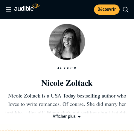
Découvrir
AUTEUR
Nicole Zoltack
Nicole Zoltack is a USA Today bestselling author who
loves to write romances. Of course. She did marry her
first kiss, after all! When she’s not writing about knights,
Afficher plus
superheroes, or witches, she enjoys spending time with
her loving husband, three energetic young boys, and two