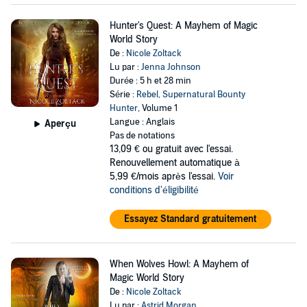
Hunter's Quest: A Mayhem of Magic
World Story
De :
Nicole Zoltack
Lu par :
Jenna Johnson
Durée : 5 h et 28 min
Série :
Rebel, Supernatural Bounty
Hunter
, Volume 1
Langue : Anglais
Aperçu
Pas de notations
13,09 €
ou gratuit avec l'essai.
Renouvellement automatique à
5,99 €/mois après l'essai.
Voir
conditions d'éligibilité
Essayez Standard gratuitement
When Wolves Howl: A Mayhem of
Magic World Story
De :
Nicole Zoltack
Lu par :
Astrid Morgan