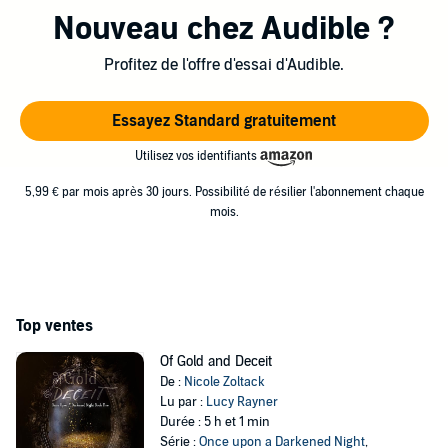
precious little girls. She enjoys riding horses (pretending
Nouveau chez Audible ?
they’re unicorns, of course!) and going to the PA
Renaissance Faire dressed in garb. She’ll also read
Profitez de l'offre d'essai d'Audible.
anything she can get her hands on. Her current favorite
TV shows are The Witcher and Stranger Things. Visit
Essayez Standard gratuitement
www.NicoleZoltack.com to learn when her next book is
Utilisez vos identifiants
released as well as excerpts, cover reveals, and
5,99 € par mois après 30 jours. Possibilité de résilier l'abonnement chaque
giveaways!
mois.
Top ventes
Of Gold and Deceit
De :
Nicole Zoltack
Lu par :
Lucy Rayner
Durée : 5 h et 1 min
Série :
Once upon a Darkened Night
,