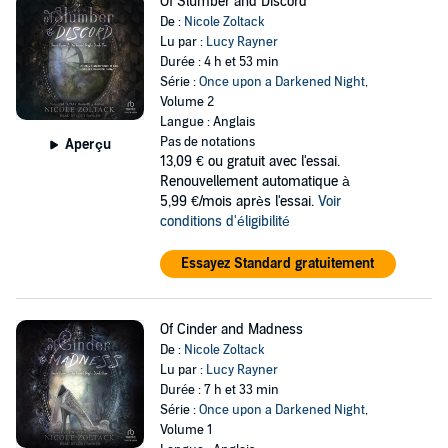
Of Slumber and Discord
De :
Nicole Zoltack
Lu par :
Lucy Rayner
Durée : 4 h et 53 min
Série :
Once upon a Darkened Night
,
Volume 2
Langue : Anglais
Pas de notations
Aperçu
13,09 €
ou gratuit avec l'essai.
Renouvellement automatique à
5,99 €/mois après l'essai.
Voir
conditions d'éligibilité
Essayez Standard gratuitement
Of Cinder and Madness
De :
Nicole Zoltack
Lu par :
Lucy Rayner
Durée : 7 h et 33 min
Série :
Once upon a Darkened Night
,
Volume 1