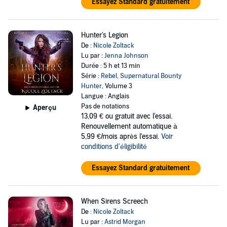
Essayez Standard gratuitement
Hunter's Legion
De :
Nicole Zoltack
Lu par :
Jenna Johnson
Durée : 5 h et 13 min
Série :
Rebel, Supernatural Bounty
Hunter
, Volume 3
Langue : Anglais
Pas de notations
Aperçu
13,09 €
ou gratuit avec l'essai.
Renouvellement automatique à
5,99 €/mois après l'essai.
Voir
conditions d'éligibilité
Essayez Standard gratuitement
When Sirens Screech
De :
Nicole Zoltack
Lu par :
Astrid Morgan