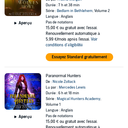
Durée : 7 h et 38 min
Série :
Bedlam in Bethlehem
, Volume 2
Langue : Anglais
Pas de notations
Aperçu
15,00 €
ou gratuit avec l'essai.
Renouvellement automatique à
5,99 €/mois après l'essai.
Voir
conditions d'éligibilité
Essayez Standard gratuitement
Paranormal Hunters
De :
Nicole Zoltack
Lu par :
Mercedes Lewis
Durée : 6 h et 18 min
Série :
Magical Hunters Academy
,
Volume 1
Langue : Anglais
Pas de notations
Aperçu
15,00 €
ou gratuit avec l'essai.
Renouvellement automatique à