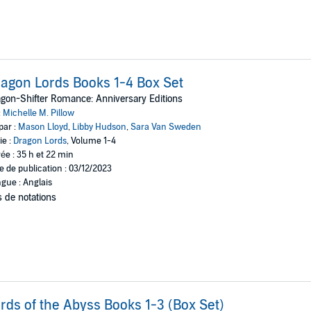
agon Lords Books 1-4 Box Set
gon-Shifter Romance: Anniversary Editions
:
Michelle M. Pillow
par :
Mason Lloyd
,
Libby Hudson
,
Sara Van Sweden
ie :
Dragon Lords
, Volume 1-4
ée : 35 h et 22 min
e de publication : 03/12/2023
gue : Anglais
 de notations
rds of the Abyss Books 1-3 (Box Set)