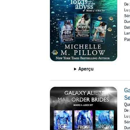
De 
Lu 
Sér
Dur
Dat
Lan
Pas
Aperçu
Ga
Se
Qur
De 
Lu 
Sér
Dur