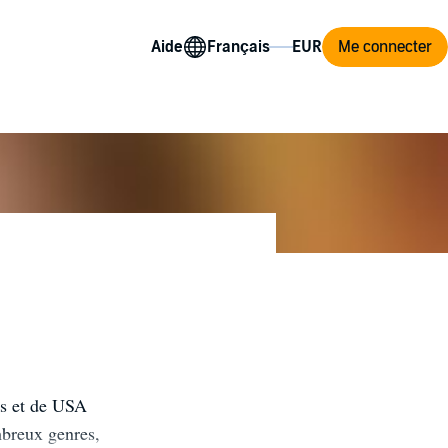
Aide
Me connecter
es et de USA
mbreux genres,