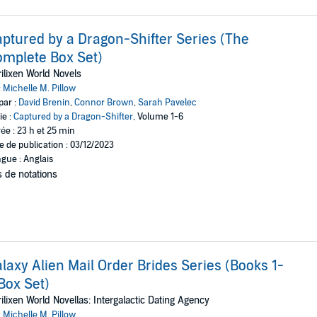
ptured by a Dragon-Shifter Series (The
mplete Box Set)
ilixen World Novels
:
Michelle M. Pillow
par :
David Brenin
,
Connor Brown
,
Sarah Pavelec
ie :
Captured by a Dragon-Shifter
, Volume 1-6
ée : 23 h et 25 min
e de publication : 03/12/2023
gue : Anglais
 de notations
laxy Alien Mail Order Brides Series (Books 1-
Box Set)
ilixen World Novellas: Intergalactic Dating Agency
:
Michelle M. Pillow