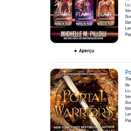
Lu 
Sér
Dur
Dat
Lan
Pas
Aperçu
Po
The
De 
Lu 
Sér
Dur
Dat
Lan
Pas