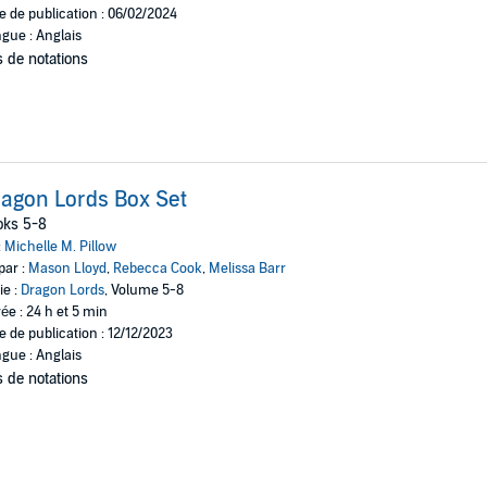
e de publication : 06/02/2024
gue : Anglais
 de notations
agon Lords Box Set
oks 5-8
:
Michelle M. Pillow
par :
Mason Lloyd
,
Rebecca Cook
,
Melissa Barr
ie :
Dragon Lords
, Volume 5-8
ée : 24 h et 5 min
e de publication : 12/12/2023
gue : Anglais
 de notations