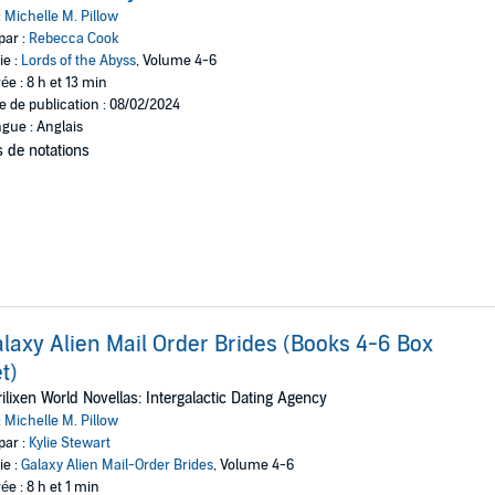
:
Michelle M. Pillow
par :
Rebecca Cook
ie :
Lords of the Abyss
, Volume 4-6
ée : 8 h et 13 min
e de publication : 08/02/2024
gue : Anglais
 de notations
laxy Alien Mail Order Brides (Books 4-6 Box
t)
ilixen World Novellas: Intergalactic Dating Agency
:
Michelle M. Pillow
par :
Kylie Stewart
ie :
Galaxy Alien Mail-Order Brides
, Volume 4-6
ée : 8 h et 1 min