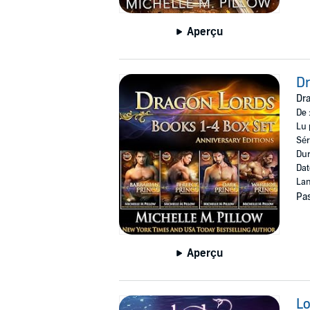
Aperçu
Dr
Dra
De 
Lu 
Sér
Dur
Dat
Lan
Pas
Aperçu
Lo