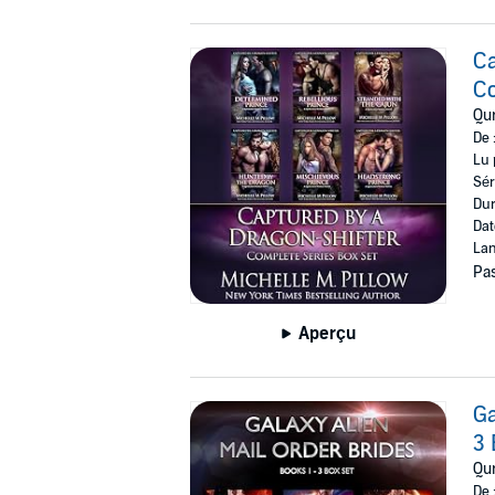
Ca
Co
Qur
De 
Lu 
Sér
Dur
Dat
Lan
Pas
Aperçu
Ga
3 
Qur
De 