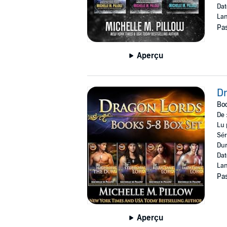
Dat
Lan
Pas
Aperçu
Dr
Bo
De 
Lu 
Sér
Dur
Dat
Lan
Pas
Aperçu