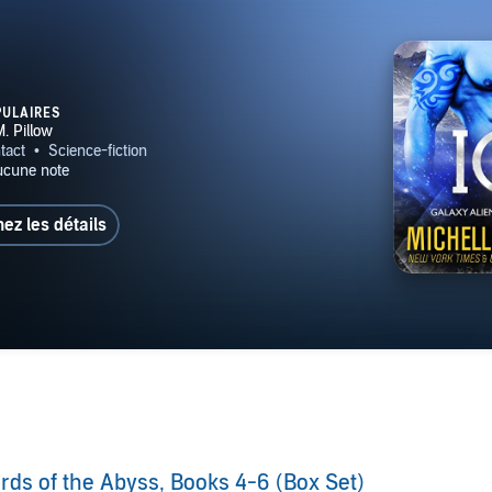
PULAIRES
hez les détails
rds of the Abyss, Books 4-6 (Box Set)