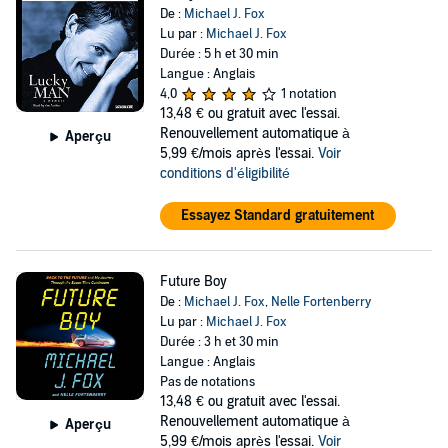
De :
Michael J. Fox
Lu par :
Michael J. Fox
Durée : 5 h et 30 min
Langue : Anglais
4,0
1 notation
13,48 €
ou gratuit avec l'essai.
Renouvellement automatique à
Aperçu
5,99 €/mois après l'essai.
Voir
conditions d'éligibilité
Essayez Standard gratuitement
Future Boy
De :
Michael J. Fox
,
Nelle Fortenberry
Lu par :
Michael J. Fox
Durée : 3 h et 30 min
Langue : Anglais
Pas de notations
13,48 €
ou gratuit avec l'essai.
Renouvellement automatique à
Aperçu
5,99 €/mois après l'essai.
Voir