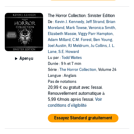
The Horror Collection: Sinister Edition
De :
Kevin J. Kennedy
,
Jeff Strand
,
Brian
Moreland
,
Mark Towse
,
Veronica Smith
,
Elizabeth Massie
,
Viggy Parr Hampton
,
Adam Millard
,
C.M. Forest
,
Ben Young
,
Joel Austin
,
RJ Meldrum
,
Ju Collins
,
J. L.
Lane
,
S.E. Howard
Lu par :
Todd Waites
Aperçu
Durée : 9 h et 7 min
Série :
The Horror Collection
, Volume 24
Langue : Anglais
Pas de notations
20,99 €
ou gratuit avec l'essai.
Renouvellement automatique à
5,99 €/mois après l'essai.
Voir
conditions d'éligibilité
Essayez Standard gratuitement