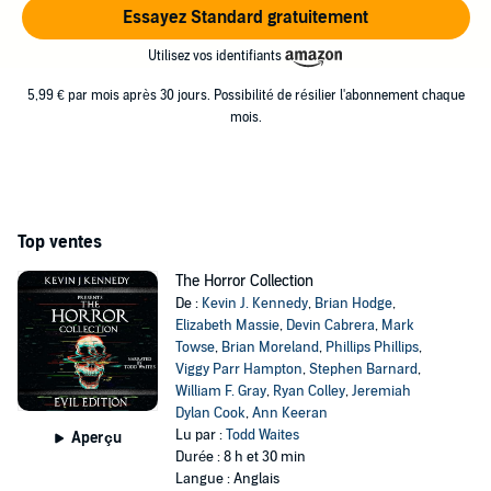
Essayez Standard gratuitement
Utilisez vos identifiants
5,99 € par mois après 30 jours. Possibilité de résilier l'abonnement chaque
mois.
Top ventes
The Horror Collection
De :
Kevin J. Kennedy
,
Brian Hodge
,
Elizabeth Massie
,
Devin Cabrera
,
Mark
Towse
,
Brian Moreland
,
Phillips Phillips
,
Viggy Parr Hampton
,
Stephen Barnard
,
William F. Gray
,
Ryan Colley
,
Jeremiah
Dylan Cook
,
Ann Keeran
Lu par :
Todd Waites
Aperçu
Durée : 8 h et 30 min
Langue : Anglais