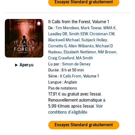
Essayez Standard gratuitement
It Calls from the Forest, Volume 1
De :
Tim Mendees
,
Mark Towse
,
MMA K
,
Leadley DR
,
Smith EEW
,
Christman CW
,
Blackwell Michael
,
Subjack Holley
,
Cornetto G
,
Allen Wilbanks
,
Michael D
Nadeau
,
Elizabeth Nettleton
,
NM Brown
,
Craig Crawford
,
MA Smith
Lu par :
Simon de Deney
Aperçu
Durée : 8 h et 50 min
Série :
It Calls From
, Volume 1
Langue : Anglais
Pas de notations
17,91 €
ou gratuit avec l'essai.
Renouvellement automatique à
5,99 €/mois après l'essai.
Voir
conditions d'éligibilité
Essayez Standard gratuitement