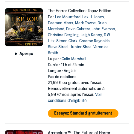
The Horror Collection: Topaz Edition
De :
Lee Mountford
,
Lex H. Jones
,
Daemon Manx
,
Mark Towse
,
Brian
Moreland
,
Devin Cabrera
,
John Everson
,
Christina Bergling
,
Leigh Kenny
,
D.W.
Hitz
,
Simon Clark
,
Graeme Reynolds
,
Steve Stred
,
Hunter Shea
,
Veronica
Smith
Aperçu
Lu par :
Colin Marshall
Durée : 11 h et 25 min
Langue : Anglais
Pas de notations
21,99 €
ou gratuit avec l'essai.
Renouvellement automatique à
5,99 €/mois après l'essai.
Voir
conditions d'éligibilité
Essayez Standard gratuitement
Arcranium™: The Future of Horror