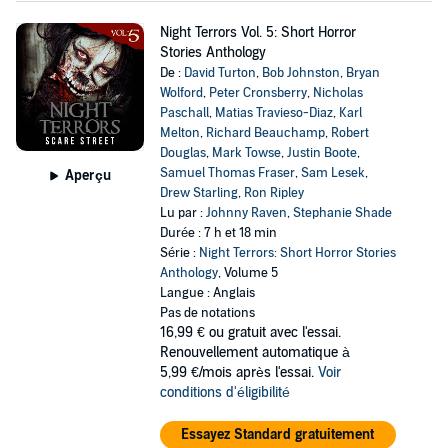
Night Terrors Vol. 5: Short Horror
Stories Anthology
De :
David Turton
,
Bob Johnston
,
Bryan
Wolford
,
Peter Cronsberry
,
Nicholas
Paschall
,
Matias Travieso-Diaz
,
Karl
Melton
,
Richard Beauchamp
,
Robert
Douglas
,
Mark Towse
,
Justin Boote
,
Samuel Thomas Fraser
,
Sam Lesek
,
Aperçu
Drew Starling
,
Ron Ripley
Lu par :
Johnny Raven
,
Stephanie Shade
Durée : 7 h et 18 min
Série :
Night Terrors: Short Horror Stories
Anthology
, Volume 5
Langue : Anglais
Pas de notations
16,99 €
ou gratuit avec l'essai.
Renouvellement automatique à
5,99 €/mois après l'essai.
Voir
conditions d'éligibilité
Essayez Standard gratuitement