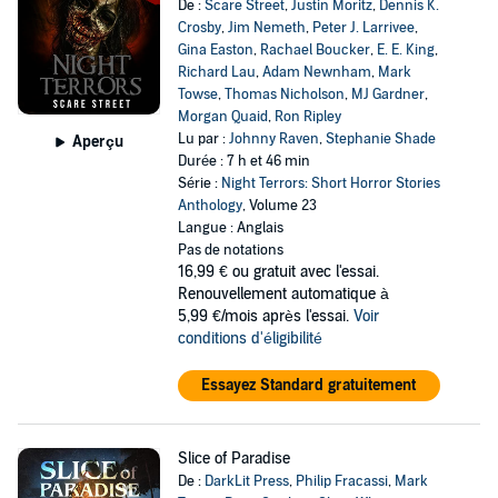
De :
Scare Street
,
Justin Moritz
,
Dennis K.
Crosby
,
Jim Nemeth
,
Peter J. Larrivee
,
Gina Easton
,
Rachael Boucker
,
E. E. King
,
Richard Lau
,
Adam Newnham
,
Mark
Towse
,
Thomas Nicholson
,
MJ Gardner
,
Morgan Quaid
,
Ron Ripley
Lu par :
Johnny Raven
,
Stephanie Shade
Aperçu
Durée : 7 h et 46 min
Série :
Night Terrors: Short Horror Stories
Anthology
, Volume 23
Langue : Anglais
Pas de notations
16,99 €
ou gratuit avec l'essai.
Renouvellement automatique à
5,99 €/mois après l'essai.
Voir
conditions d'éligibilité
Essayez Standard gratuitement
Slice of Paradise
De :
DarkLit Press
,
Philip Fracassi
,
Mark