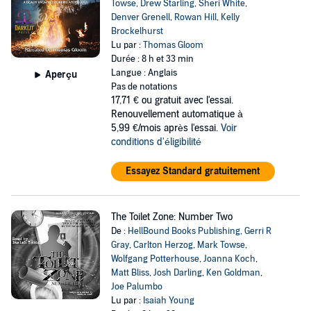
Towse
,
Drew Starling
,
Sheri White
,
Denver Grenell
,
Rowan Hill
,
Kelly
Brockelhurst
Lu par :
Thomas Gloom
Durée : 8 h et 33 min
Langue : Anglais
Aperçu
Pas de notations
17,71 €
ou gratuit avec l'essai.
Renouvellement automatique à
5,99 €/mois après l'essai.
Voir
conditions d'éligibilité
Essayez Standard gratuitement
The Toilet Zone: Number Two
De :
HellBound Books Publishing
,
Gerri R
Gray
,
Carlton Herzog
,
Mark Towse
,
Wolfgang Potterhouse
,
Joanna Koch
,
Matt Bliss
,
Josh Darling
,
Ken Goldman
,
Joe Palumbo
Lu par :
Isaiah Young