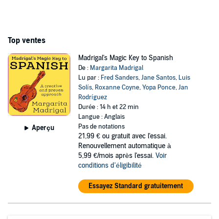
Top ventes
Madrigal's Magic Key to Spanish
De :
Margarita Madrigal
Lu par :
Fred Sanders
,
Jane Santos
,
Luis
Solís
,
Roxanne Coyne
,
Yopa Ponce
,
Jan
Rodríguez
Durée : 14 h et 22 min
Langue : Anglais
Pas de notations
Aperçu
21,99 €
ou gratuit avec l'essai.
Renouvellement automatique à
5,99 €/mois après l'essai.
Voir
conditions d'éligibilité
Essayez Standard gratuitement