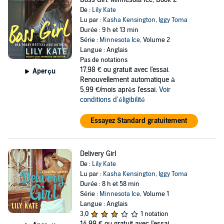
De :
Lily Kate
Lu par :
Kasha Kensington
,
Iggy Toma
Durée : 9 h et 13 min
Série :
Minnesota Ice
, Volume 2
Langue : Anglais
Pas de notations
17,98 €
ou gratuit avec l'essai.
Aperçu
Renouvellement automatique à
5,99 €/mois après l'essai.
Voir
conditions d'éligibilité
Essayez Standard gratuitement
Delivery Girl
De :
Lily Kate
Lu par :
Kasha Kensington
,
Iggy Toma
Durée : 8 h et 58 min
Série :
Minnesota Ice
, Volume 1
Langue : Anglais
3,0
1 notation
14,99 €
ou gratuit avec l'essai.