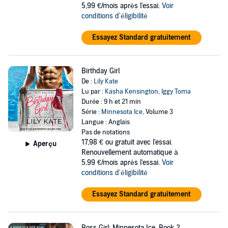
5,99 €/mois après l'essai.
Voir
conditions d'éligibilité
Essayez Standard gratuitement
Birthday Girl
De :
Lily Kate
Lu par :
Kasha Kensington
,
Iggy Toma
Durée : 9 h et 21 min
Série :
Minnesota Ice
, Volume 3
Langue : Anglais
Pas de notations
17,98 €
ou gratuit avec l'essai.
Aperçu
Renouvellement automatique à
5,99 €/mois après l'essai.
Voir
conditions d'éligibilité
Essayez Standard gratuitement
Boss Girl: Minnesota Ice, Book 2