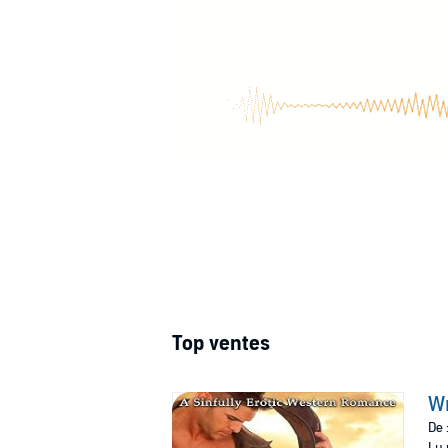
Top ventes
W
De 