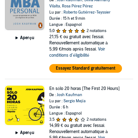
De :
Josh Kaufman
,
Silvia Alemany
Vilalta
,
Rosa Pérez Pérez
Lu par :
Roberto Gutiérrez-Teyssier
Durée : 15 h et 9 min
Langue : Espagnol
5,0
2 notations
21,15 €
ou gratuit avec l'essai.
Aperçu
Renouvellement automatique à
5,99 €/mois après l'essai.
Voir
conditions d'éligibilité
Essayez Standard gratuitement
En sólo 20 horas [The First 20 Hours]
De :
Josh Kaufman
Lu par :
Sergio Mejía
Durée : 6 h
Langue : Espagnol
3,5
2 notations
14,99 €
ou gratuit avec l'essai.
Renouvellement automatique à
Aperçu
5,99 €/mois après l'essai.
Voir