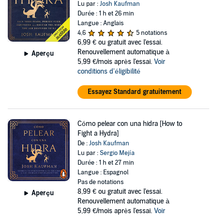
Lu par :
Josh Kaufman
Durée : 1 h et 26 min
Langue : Anglais
4,6
5 notations
6,99 €
ou gratuit avec l'essai.
Renouvellement automatique à
Aperçu
5,99 €/mois après l'essai.
Voir
conditions d'éligibilité
Essayez Standard gratuitement
Cómo pelear con una hidra [How to
Fight a Hydra]
De :
Josh Kaufman
Lu par :
Sergio Mejía
Durée : 1 h et 27 min
Langue : Espagnol
Pas de notations
8,99 €
ou gratuit avec l'essai.
Aperçu
Renouvellement automatique à
5,99 €/mois après l'essai.
Voir