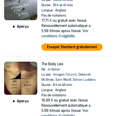
Lu par :
David Rintoul
Durée : 10 h et 41 min
Langue : Anglais
Pas de notations
17,71 €
ou gratuit avec l'essai.
Renouvellement automatique à
Aperçu
5,99 €/mois après l'essai.
Voir
conditions d'éligibilité
Essayez Standard gratuitement
The Body Lies
De :
Jo Baker
Lu par :
Imogen Church
,
Deborah
McBride
,
Sam Woolf
,
Simon Ludders
Durée : 8 h et 40 min
Langue : Anglais
Pas de notations
16,99 €
ou gratuit avec l'essai.
Aperçu
Renouvellement automatique à
5,99 €/mois après l'essai.
Voir
conditions d'éligibilité