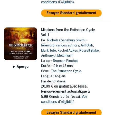
conditions d'éligibilité
Essayez Standard gratuitement
Missions from the Extinction Cycle,
Vol. 1
De :
Nicholas Sansbury Smith -
foreword
,
various authors
,
Jeff Olah
,
Mark Tufo
,
Rachel Aukes
,
Russell Blake
,
Anthony J. Melchiorri
Lu par :
Bronson Pinchot
Durée : 12 h et 45 min
Aperçu
Série :
The Extinction Cycle
Langue : Anglais
Pas de notations
20,99 €
ou gratuit avec l'essai.
Renouvellement automatique à
5,99 €/mois après l'essai.
Voir
conditions d'éligibilité
Essayez Standard gratuitement