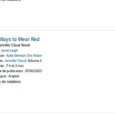
Ways to Wear Red
ennifer Cloud Novel
:
Janet Leigh
par :
Kylie Stewart
,
Eric Rolon
ie :
Jennifer Cloud
, Volume 3
ée : 7 h et 3 min
e de publication : 07/02/2023
gue : Anglais
 de notations