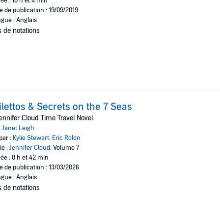
ée : 10 h et 4 min
e de publication : 19/09/2019
gue : Anglais
 de notations
ilettos & Secrets on the 7 Seas
ennifer Cloud Time Travel Novel
:
Janet Leigh
par :
Kylie Stewart
,
Eric Rolon
ie :
Jennifer Cloud
, Volume 7
ée : 8 h et 42 min
e de publication : 13/03/2026
gue : Anglais
 de notations