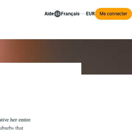
Aide
Me connecter
tive her entire
uburbs that