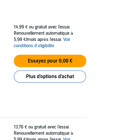
holas Sparks.
portunity. She
 Cloud Novel.
14,99 €
ou gratuit avec l'essai.
ies.
Renouvellement automatique à
5,99 €/mois après l'essai.
Voir
conditions d'éligibilité
Essayez pour 0,00 €
Plus d'options d'achat
13,76 €
ou gratuit avec l'essai.
Renouvellement automatique à
5,99 €/mois après l'essai.
Voir