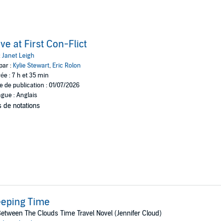
hn Grisham and for that time when she needs a good cry, Nic
art time with her chiropractor husband and writes at every op
aders enjoy her first book, The Shoes Come First: A Jennifer
ve at First Con-Flict
 first book in what Janet hopes to be a funny and engaging ser
:
Janet Leigh
par :
Kylie Stewart
,
Eric Rolon
ée : 7 h et 35 min
e de publication : 01/07/2026
gue : Anglais
 de notations
eeping Time
etween The Clouds Time Travel Novel (Jennifer Cloud)