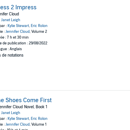
ess 2 Impress
nifer Cloud
:
Janet Leigh
par :
Kylie Stewart
,
Eric Rolon
ie :
Jennifer Cloud
, Volume 2
ée : 7 h et 30 min
e de publication : 29/08/2022
gue : Anglais
 de notations
e Shoes Come First
ennifer Cloud Novel, Book 1
:
Janet Leigh
par :
Kylie Stewart
,
Eric Rolon
ie :
Jennifer Cloud
, Volume 1