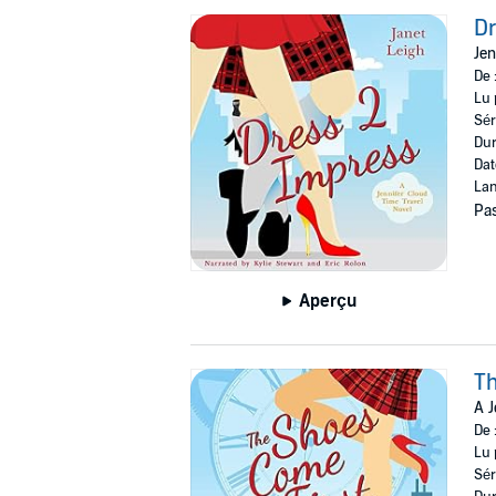
Dr
Jen
De 
Lu 
Sér
Dur
Dat
Lan
Pas
Aperçu
Th
A J
De 
Lu 
Sér