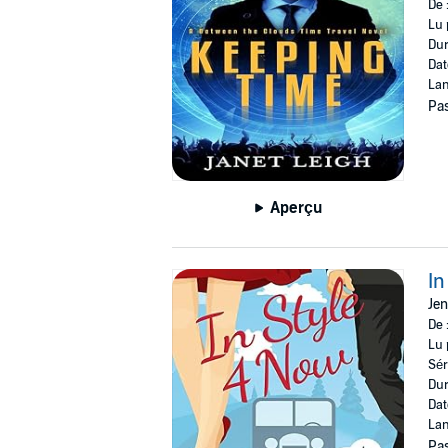
De 
Lu 
Dur
Dat
Lan
Pas
Aperçu
In
Jen
De 
Lu 
Sér
Dur
Dat
Lan
Pas