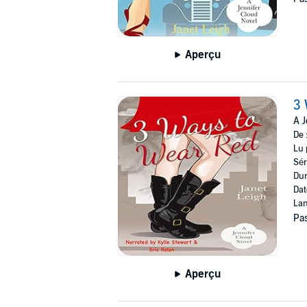
Aperçu
3 
A J
De 
Lu 
Sér
Dur
Dat
Lan
Pas
Aperçu