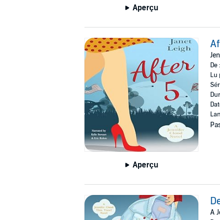
Aperçu
Af
Jen
De 
Lu 
Sér
Dur
Dat
Lan
Pas
Aperçu
D
A J