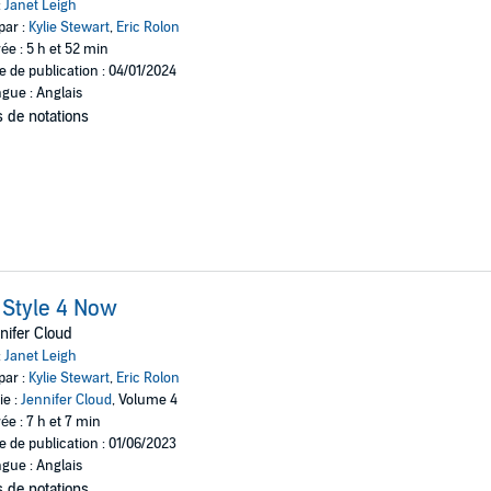
:
Janet Leigh
par :
Kylie Stewart
,
Eric Rolon
ée : 5 h et 52 min
e de publication : 04/01/2024
gue : Anglais
 de notations
 Style 4 Now
nifer Cloud
:
Janet Leigh
par :
Kylie Stewart
,
Eric Rolon
ie :
Jennifer Cloud
, Volume 4
ée : 7 h et 7 min
e de publication : 01/06/2023
gue : Anglais
 de notations