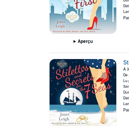
Dur
Dat
Lan
Pas
Aperçu
St
A J
De 
Lu 
Sér
Dur
Dat
Lan
Pas