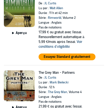
De :
JL Curtis
Lu par :
Walt Allen
Durée : 11 h et 42 min
Série :
Rimworld
, Volume 2
Langue : Anglais
Pas de notations
17,99 €
ou gratuit avec l'essai.
Aperçu
Renouvellement automatique à
5,99 €/mois après l'essai.
Voir
conditions d'éligibilité
Essayez Standard gratuitement
The Grey Man - Partners
De :
JL Curtis
Lu par :
Mark Bielecki
Durée : 12 h
Série :
The Grey Man
, Volume 4
Langue : Anglais
Pas de notations
21,99 €
ou gratuit avec l'essai.
Aperçu