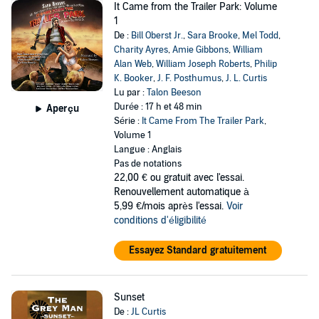
It Came from the Trailer Park: Volume
1
De :
Bill Oberst Jr.
,
Sara Brooke
,
Mel Todd
,
Charity Ayres
,
Amie Gibbons
,
William
Alan Web
,
William Joseph Roberts
,
Philip
K. Booker
,
J. F. Posthumus
,
J. L. Curtis
Lu par :
Talon Beeson
Durée : 17 h et 48 min
Aperçu
Série :
It Came From The Trailer Park
,
Volume 1
Langue : Anglais
Pas de notations
22,00 €
ou gratuit avec l'essai.
Renouvellement automatique à
5,99 €/mois après l'essai.
Voir
conditions d'éligibilité
Essayez Standard gratuitement
Sunset
De :
JL Curtis