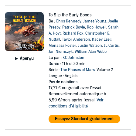
To Slip the Surly Bonds
De :
Chris Kennedy
,
James Young
,
Joelle
Presby
,
Patrick Doyle
,
Rob Howell
,
Sarah
A. Hoyt
,
Richard Fox
,
Christopher G.
Nuttall
,
Taylor Anderson
,
Kacey Ezell
,
Monalisa Foster
,
Justin Watson
,
JL Curtis
,
Jan Niemczyk
,
William Alan Webb
Lu par :
KC Johnston
Aperçu
Durée : 11 h et 30 min
Série :
The Phases of Mars
, Volume 2
Langue : Anglais
Pas de notations
17,71 €
ou gratuit avec l'essai.
Renouvellement automatique à
5,99 €/mois après l'essai.
Voir
conditions d'éligibilité
Essayez Standard gratuitement