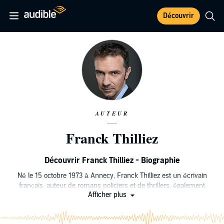
Découvrir
AUTEUR
Franck Thilliez
Découvrir Franck Thilliez - Biographie
Né le 15 octobre 1973 à Annecy, Franck Thilliez est un écrivain
français, auteur de romans policiers et de thrillers, également
Afficher plus
scénariste.
Issu d’un milieu modeste, Franck Thilliez ne commence à