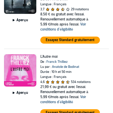
intrigues se situent presque toutes dans les Hauts-de-France, région
Langue : Français
dont il est originaire.
3,7
29 notations
8,50 €
ou gratuit avec l'essai.
L’écriture de Franck Thilliez est efficace et rapide. Les chapitres
Renouvellement automatique à
Aperçu
courts laissant entrevoir des indices succincts s’entremêlent à un
5,99 €/mois après l'essai.
Voir
nombre incalculable de personnages, apportant chacun sa pierre à
conditions d'éligibilité
l’édifice.
Essayez Standard gratuitement
Grand passionné de thrillers, Franck Thilliez rend régulièrement
hommage à certains de ses auteurs fétiches dans ses livres,
comme Jean-Christophe Grangé, Stephen King, Joel Schumacher ou
L'Autre moi
encore Maurice Leblanc.
De :
Franck Thilliez
Lu par :
Anatole de Bodinat
Durée : 10 h et 50 min
Langue : Français
4,6
534 notations
21,99 €
ou gratuit avec l'essai.
Renouvellement automatique à
Aperçu
5,99 €/mois après l'essai.
Voir
conditions d'éligibilité
Essayez Standard gratuitement