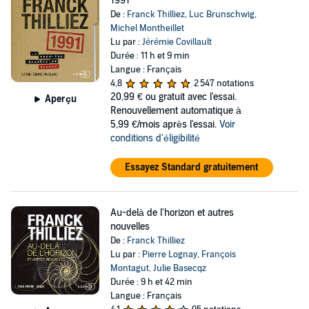
1991
De :
Franck Thilliez
,
Luc Brunschwig
,
Michel Montheillet
Lu par :
Jérémie Covillault
Durée : 11 h et 9 min
Langue : Français
4,8
2 547 notations
20,99 €
ou gratuit avec l'essai.
Aperçu
Renouvellement automatique à
5,99 €/mois après l'essai.
Voir
conditions d'éligibilité
Essayez Standard gratuitement
Au-delà de l'horizon et autres
nouvelles
De :
Franck Thilliez
Lu par :
Pierre Lognay
,
François
Montagut
,
Julie Basecqz
Durée : 9 h et 42 min
Langue : Français