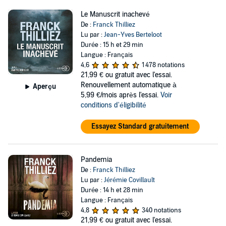
Le Manuscrit inachevé
De :
Franck Thilliez
Lu par :
Jean-Yves Berteloot
Durée : 15 h et 29 min
Langue : Français
4,6
1 478 notations
21,99 €
ou gratuit avec l'essai.
Renouvellement automatique à
Aperçu
5,99 €/mois après l'essai.
Voir
conditions d'éligibilité
Essayez Standard gratuitement
Pandemia
De :
Franck Thilliez
Lu par :
Jérémie Covillault
Durée : 14 h et 28 min
Langue : Français
4,8
340 notations
21,99 €
ou gratuit avec l'essai.