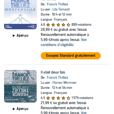
De :
Franck Thilliez
Lu par :
Lila Tamazit
Durée : 10 h et 12 min
Langue : Français
4,6
899 notations
20,99 €
ou gratuit avec l'essai.
Renouvellement automatique à
Aperçu
5,99 €/mois après l'essai.
Voir
conditions d'éligibilité
Essayez Standard gratuitement
Il était deux fois
De :
Franck Thilliez
Lu par :
Florian Wormser
Durée : 13 h et 54 min
Langue : Français
4,5
1 579 notations
21,99 €
ou gratuit avec l'essai.
Renouvellement automatique à
Aperçu
5,99 €/mois après l'essai.
Voir