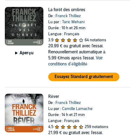
La forêt des ombres
De :
Franck Thilliez
Lu par :
Taric Mehani
Durée : 10 h et 26 min
Langue : Français
3,9
64 notations
20,99 €
ou gratuit avec l'essai.
Renouvellement automatique à
Aperçu
5,99 €/mois après l'essai.
Voir
conditions d'éligibilité
Essayez Standard gratuitement
Rêver
De :
Franck Thilliez
Lu par :
Camille Lamache
Durée : 14 h et 21 min
Langue : Français
4,5
259 notations
21,99 €
ou gratuit avec l'essai.