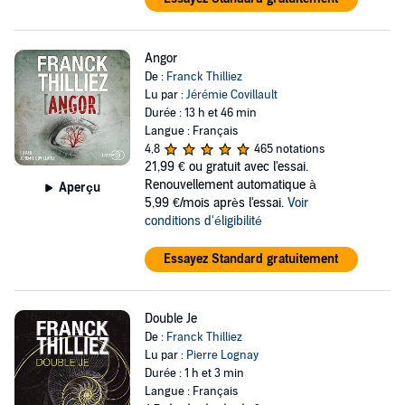
Angor
De :
Franck Thilliez
Lu par :
Jérémie Covillault
Durée : 13 h et 46 min
Langue : Français
4,8
465 notations
21,99 €
ou gratuit avec l'essai.
Renouvellement automatique à
Aperçu
5,99 €/mois après l'essai.
Voir
conditions d'éligibilité
Essayez Standard gratuitement
Double Je
De :
Franck Thilliez
Lu par :
Pierre Lognay
Durée : 1 h et 3 min
Langue : Français