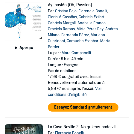
Ay, pasión [Oh, Passion]
De :
Cristina Bajo
,
Florencia Bonelli
,
Gloria V. Casañas
,
Gabriela Exilart
,
Gabriela Margall
,
Anabella Franco
,
Graciela Ramos
,
Mirta Pérez Rey
,
Andrea
Milano
,
Fernanda Pérez
,
Mariana
Guarinoni
,
Camucha Escobar
,
María
Border
Aperçu
Lu par :
Mara Campanelli
Durée : 9 h et 49 min
Langue : Espagnol
Pas de notations
17,98 €
ou gratuit avec l'essai.
Renouvellement automatique à
5,99 €/mois après l'essai.
Voir
conditions d'éligibilité
Essayez Standard gratuitement
La Casa Neville 2. No quieras nada vil
De :
Florencia Bonelli