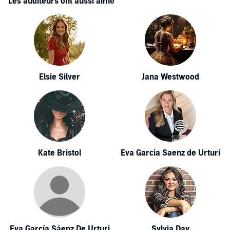
Les auditeurs ont aussi aimé
Elsie Silver
Jana Westwood
Kate Bristol
Eva Garcia Saenz de Urturi
Eva García Sáenz De Urturi
Sylvia Day