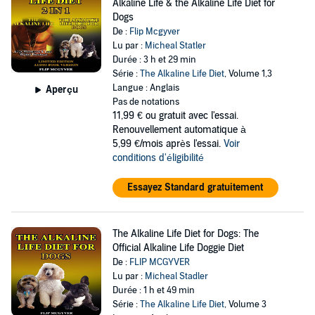
Alkaline Life & the Alkaline Life Diet for
Dogs
De :
Flip Mcgyver
Lu par :
Micheal Statler
Durée : 3 h et 29 min
Série :
The Alkaline Life Diet
, Volume 1,3
Langue : Anglais
Aperçu
Pas de notations
11,99 €
ou gratuit avec l'essai.
Renouvellement automatique à
5,99 €/mois après l'essai.
Voir
conditions d'éligibilité
Essayez Standard gratuitement
The Alkaline Life Diet for Dogs: The
Official Alkaline Life Doggie Diet
De :
FLIP MCGYVER
Lu par :
Micheal Stadler
Durée : 1 h et 49 min
Série :
The Alkaline Life Diet
, Volume 3