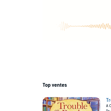
Top ventes
Tr
A C