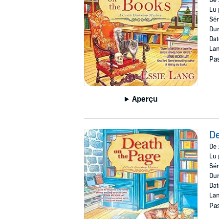
De 
Lu 
Sér
Dur
Dat
Lan
Pas
Aperçu
De
De 
Lu 
Sér
Dur
Dat
Lan
Pas