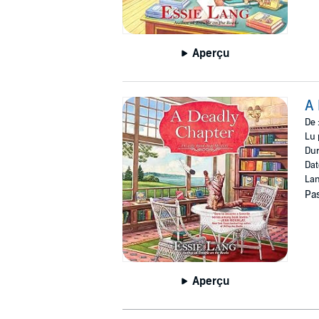
Aperçu
A 
De 
Lu 
Dur
Dat
Lan
Pas
Aperçu