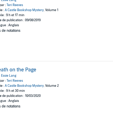
:
Essie Lang
par :
Teri Reeves
ie :
A Castle Bookshop Mystery
, Volume 1
ée : 9 h et 17 min
e de publication : 09/08/2019
gue : Anglais
 de notations
ath on the Page
:
Essie Lang
par :
Teri Reeves
ie :
A Castle Bookshop Mystery
, Volume 2
ée : 9 h et 30 min
e de publication : 10/03/2020
gue : Anglais
 de notations