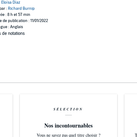
:
Eloísa Díaz
par :
Richard Burnip
ée : 8 h et 57 min
e de publication : 11/01/2022
gue : Anglais
 de notations
SÉLECTION
Nos incontournables
Vous ne savez pas quel titre choisir ?
T