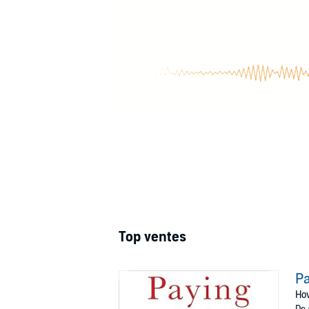
Top ventes
Pa
How