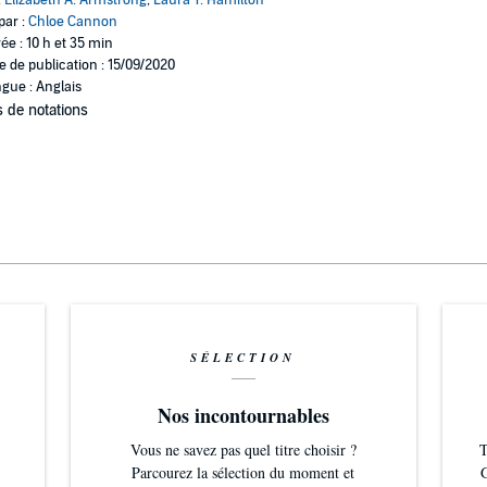
:
Elizabeth A. Armstrong
,
Laura T. Hamilton
par :
Chloe Cannon
ée : 10 h et 35 min
e de publication : 15/09/2020
gue : Anglais
 de notations
SÉLECTION
Nos incontournables
Vous ne savez pas quel titre choisir ?
T
Parcourez la sélection du moment et
G