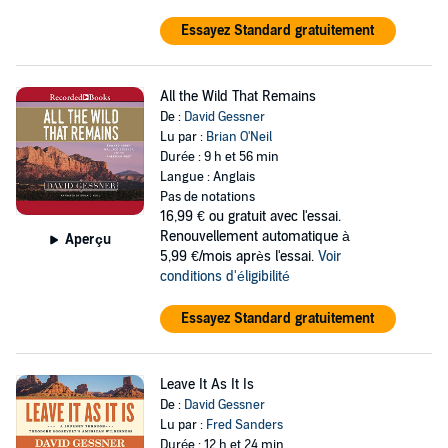
Essayez Standard gratuitement
All the Wild That Remains
De :
David Gessner
Lu par :
Brian O'Neil
Durée : 9 h et 56 min
Langue : Anglais
Pas de notations
16,99 €
ou gratuit avec l'essai.
Renouvellement automatique à
Aperçu
5,99 €/mois après l'essai.
Voir
conditions d'éligibilité
Essayez Standard gratuitement
Leave It As It Is
De :
David Gessner
Lu par :
Fred Sanders
Durée : 12 h et 24 min