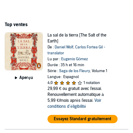
Top ventes
La sal de la tierra [The Salt of the
Earth]
De :
Daniel Wolf
,
Carlos Fortea Gil -
translator
Lu par :
Eugenio Gómez
Durée : 35 h et 16 min
Série :
Saga de los Fleury
, Volume 1
Langue : Espagnol
Aperçu
4,0
1 notation
29,99 €
ou gratuit avec l'essai.
Renouvellement automatique à
5,99 €/mois après l'essai.
Voir
conditions d'éligibilité
Essayez Standard gratuitement