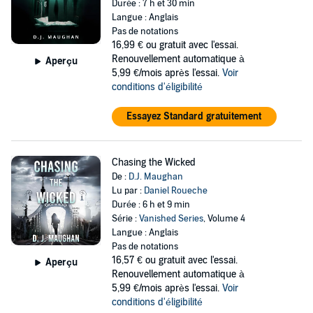
Durée : 7 h et 30 min
Langue : Anglais
Pas de notations
16,99 €
ou gratuit avec l'essai.
Renouvellement automatique à
Aperçu
5,99 €/mois après l'essai.
Voir
conditions d'éligibilité
Essayez Standard gratuitement
Chasing the Wicked
De :
D.J. Maughan
Lu par :
Daniel Roueche
Durée : 6 h et 9 min
Série :
Vanished Series
, Volume 4
Langue : Anglais
Pas de notations
16,57 €
ou gratuit avec l'essai.
Aperçu
Renouvellement automatique à
5,99 €/mois après l'essai.
Voir
conditions d'éligibilité