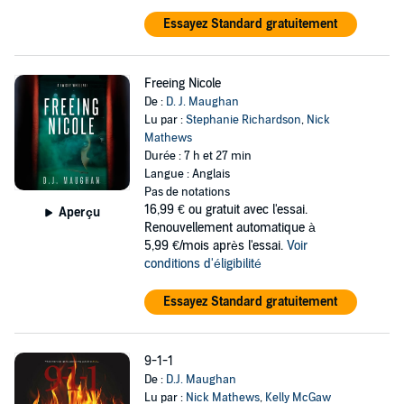
Essayez Standard gratuitement
Freeing Nicole
De :
D. J. Maughan
Lu par :
Stephanie Richardson
,
Nick
Mathews
Durée : 7 h et 27 min
Langue : Anglais
Pas de notations
16,99 €
ou gratuit avec l'essai.
Aperçu
Renouvellement automatique à
5,99 €/mois après l'essai.
Voir
conditions d'éligibilité
Essayez Standard gratuitement
9-1-1
De :
D.J. Maughan
Lu par :
Nick Mathews
,
Kelly McGaw