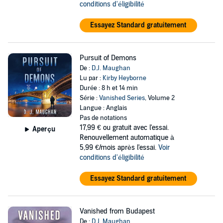
conditions d'éligibilité
Essayez Standard gratuitement
Pursuit of Demons
De :
D.J. Maughan
Lu par :
Kirby Heyborne
Durée : 8 h et 14 min
Série :
Vanished Series
, Volume 2
Langue : Anglais
Pas de notations
17,99 €
ou gratuit avec l'essai.
Aperçu
Renouvellement automatique à
5,99 €/mois après l'essai.
Voir
conditions d'éligibilité
Essayez Standard gratuitement
Vanished from Budapest
De :
D.J. Maughan