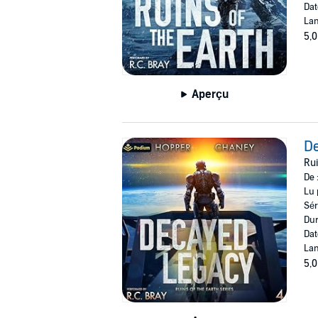
Dat
Lan
5,0
Aperçu
D
Rui
De 
Lu 
Sér
Dur
Dat
Lan
5,0