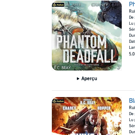
Ph
Rui
De 
Lu 
Sér
Dur
Dat
Lan
5,0
Aperçu
Bl
Rui
De 
Lu 
Sér
Dur