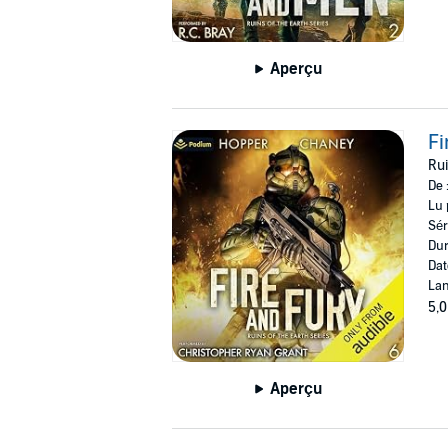
Aperçu
Fi
Rui
De 
Lu 
Sér
Dur
Dat
Lan
5,0
Aperçu