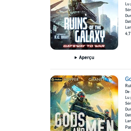
Lu 
Sér
Dur
Dat
Lan
4,7
Aperçu
G
Rui
De 
Lu 
Sér
Dur
Dat
Lan
Pas