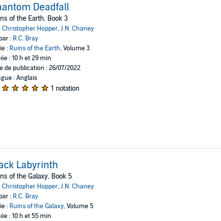
antom Deadfall
ns of the Earth, Book 3
:
Christopher Hopper
,
J.N. Chaney
par :
R.C. Bray
ie :
Ruins of the Earth
, Volume 3
ée : 10 h et 29 min
e de publication : 26/07/2022
gue : Anglais
1 notation
ack Labyrinth
ns of the Galaxy, Book 5
:
Christopher Hopper
,
J.N. Chaney
par :
R.C. Bray
ie :
Ruins of the Galaxy
, Volume 5
ée : 10 h et 55 min