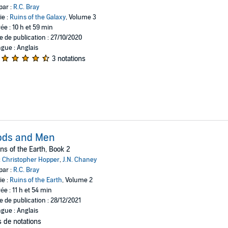
par :
R.C. Bray
ie :
Ruins of the Galaxy
, Volume 3
ée : 10 h et 59 min
e de publication : 27/10/2020
gue : Anglais
3 notations
ods and Men
ns of the Earth, Book 2
:
Christopher Hopper
,
J.N. Chaney
par :
R.C. Bray
ie :
Ruins of the Earth
, Volume 2
ée : 11 h et 54 min
e de publication : 28/12/2021
gue : Anglais
 de notations