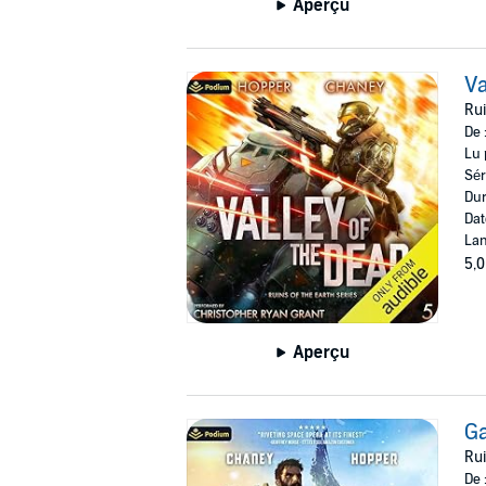
Aperçu
Va
Rui
De 
Lu 
Sér
Dur
Dat
Lan
5,0
Aperçu
Ga
Rui
De 