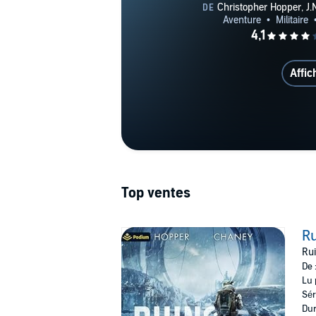
Affic
Top ventes
Ru
Rui
De 
Lu 
Sér
Dur