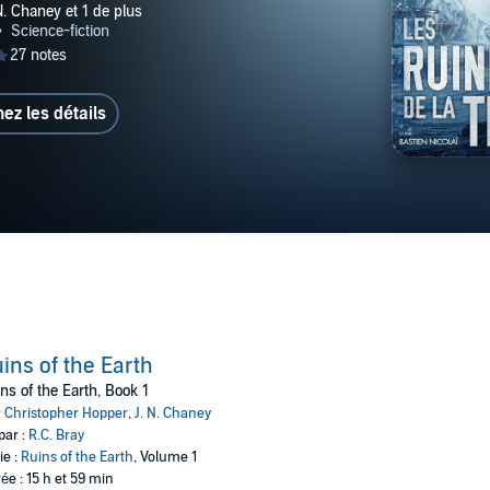
hez les détails
ins of the Earth
ns of the Earth, Book 1
:
Christopher Hopper
,
J. N. Chaney
par :
R.C. Bray
ie :
Ruins of the Earth
, Volume 1
ée : 15 h et 59 min