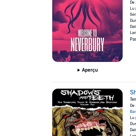
De 
Lu 
Sér
Dur
Dat
Lan
Pas
Aperçu
S
Ten
De 
Bar
Lu 
Dur
Dat
Lan