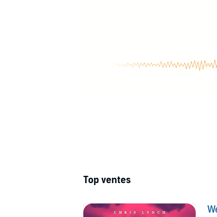
Top ventes
W