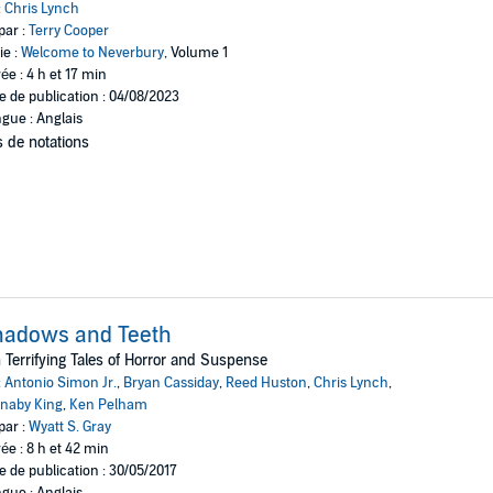
:
Chris Lynch
par :
Terry Cooper
ie :
Welcome to Neverbury
, Volume 1
ée : 4 h et 17 min
e de publication : 04/08/2023
gue : Anglais
 de notations
hadows and Teeth
 Terrifying Tales of Horror and Suspense
:
Antonio Simon Jr.
,
Bryan Cassiday
,
Reed Huston
,
Chris Lynch
,
naby King
,
Ken Pelham
par :
Wyatt S. Gray
ée : 8 h et 42 min
e de publication : 30/05/2017
gue : Anglais