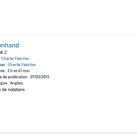
ronhand
ok 2
:
Charlie Fletcher
par :
Charlie Fletcher
ée : 3 h et 41 min
e de publication : 07/03/2013
gue : Anglais
 de notations