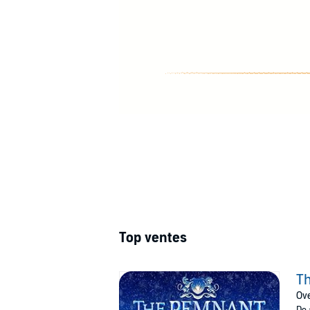
Top ventes
T
Ove