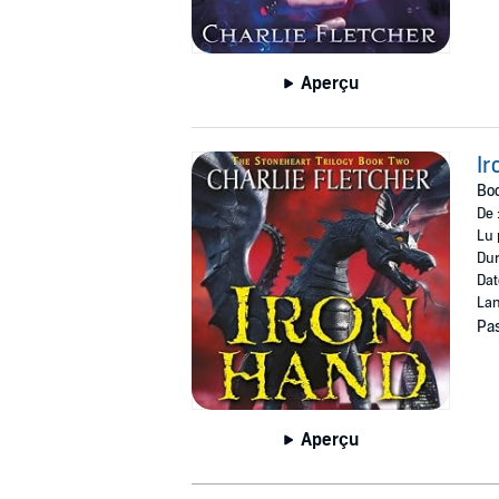
Aperçu
I
Bo
De 
Lu 
Dur
Dat
Lan
Pas
Aperçu