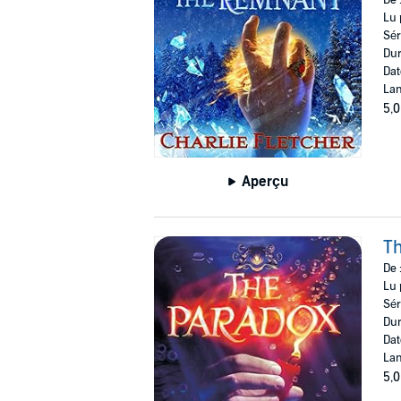
De 
Lu 
Sér
Dur
Dat
Lan
5,0
Aperçu
T
De 
Lu 
Sér
Dur
Dat
Lan
5,0