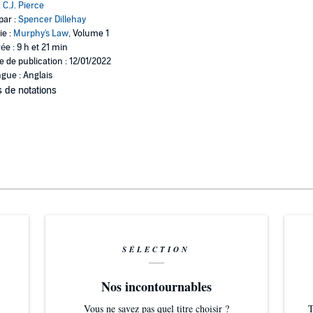
:
C.J. Pierce
par :
Spencer Dillehay
ie :
Murphy's Law
, Volume 1
ée : 9 h et 21 min
e de publication : 12/01/2022
gue : Anglais
 de notations
SÉLECTION
Nos incontournables
Vous ne savez pas quel titre choisir ?
T