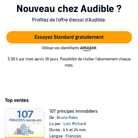
web (www.InvestImmoClub.com) pour faciliter le
Nouveau chez Audible ?
partage d’expériences dans ce domaine parfois
confidentiel et démocratiser le concept d’Immo-Preneur.
Profitez de l'offre d'essai d'Audible.
Essayez Standard gratuitement
Utilisez vos identifiants
5,99 € par mois après 30 jours. Possibilité de résilier l'abonnement chaque
mois.
Top ventes
107 principes immobiliers
De :
Bruno Rako
Lu par :
Loïc Richard
Durée : 4 h et 24 min
Langue : Français