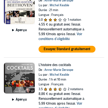
De :
Anne-Marie Deraspe
Lu par :
Michel Keable
Durée : 21 min
Langue : Français
3,0
1 notation
4,55 €
ou gratuit avec l'essai.
Renouvellement automatique à
Aperçu
5,99 €/mois après l'essai.
Voir
conditions d'éligibilité
Essayez Standard gratuitement
L'histoire des cocktails
De :
Anne-Marie Deraspe
Lu par :
Michel Keable
Durée : 1 h et 10 min
Langue : Français
3,5
2 notations
8,86 €
ou gratuit avec l'essai.
Renouvellement automatique à
Aperçu
5,99 €/mois après l'essai.
Voir