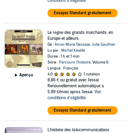
conditions d'éligibilité
Essayez Standard gratuitement
Le règne des grands marchands, en
Europe et ailleurs
De :
Anne-Marie Deraspe
,
Julie Gauthier
Lu par :
Michel Keable
Durée : 1 h et 1 min
Série :
Parcourir l'histoire
, Volume 6
Langue : Français
4,0
1 notation
Aperçu
8,86 €
ou gratuit avec l'essai.
Renouvellement automatique à
5,99 €/mois après l'essai.
Voir
conditions d'éligibilité
Essayez Standard gratuitement
L'histoire des télécommunications