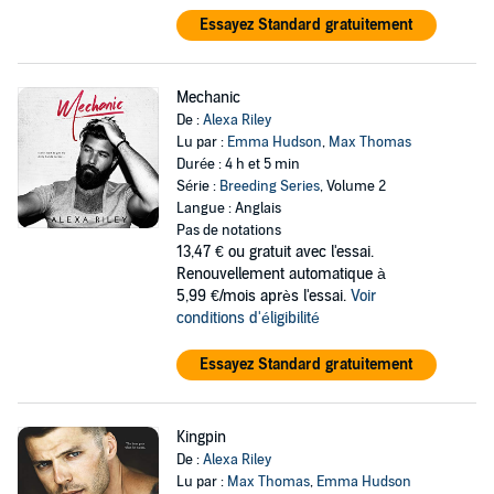
Essayez Standard gratuitement
Mechanic
De :
Alexa Riley
Lu par :
Emma Hudson
,
Max Thomas
Durée : 4 h et 5 min
Série :
Breeding Series
, Volume 2
Langue : Anglais
Pas de notations
13,47 €
ou gratuit avec l'essai.
Renouvellement automatique à
5,99 €/mois après l'essai.
Voir
conditions d'éligibilité
Essayez Standard gratuitement
Kingpin
De :
Alexa Riley
Lu par :
Max Thomas
,
Emma Hudson