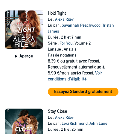
Hold Tight
De :
Alexa Riley
Lu par :
Savannah Peachwood
,
Tristan
James
Durée : 2 h et 7 min
Série :
For You
, Volume 2
Langue : Anglais
Pas de notations
Aperçu
8,39 €
ou gratuit avec l'essai.
Renouvellement automatique à
5,99 €/mois après l'essai.
Voir
conditions d'éligibilité
Essayez Standard gratuitement
Stay Close
De :
Alexa Riley
Lu par :
Lexi Richmond
,
John Lane
Durée : 2 h et 25 min