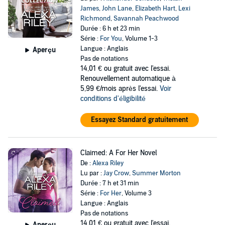
James
,
John Lane
,
Elizabeth Hart
,
Lexi
Richmond
,
Savannah Peachwood
Durée : 6 h et 23 min
Série :
For You
, Volume 1-3
Langue : Anglais
Aperçu
Pas de notations
14,01 €
ou gratuit avec l'essai.
Renouvellement automatique à
5,99 €/mois après l'essai.
Voir
conditions d'éligibilité
Essayez Standard gratuitement
Claimed: A For Her Novel
De :
Alexa Riley
Lu par :
Jay Crow
,
Summer Morton
Durée : 7 h et 31 min
Série :
For Her
, Volume 3
Langue : Anglais
Pas de notations
14,01 €
ou gratuit avec l'essai.
Aperçu