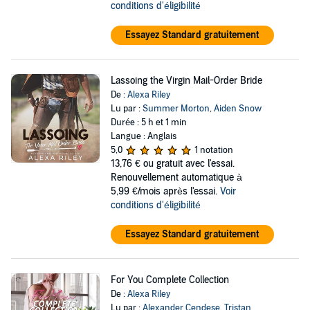
conditions d'éligibilité
Essayez Standard gratuitement
Lassoing the Virgin Mail-Order Bride
De :
Alexa Riley
Lu par :
Summer Morton
,
Aiden Snow
Durée : 5 h et 1 min
Langue : Anglais
5,0
1 notation
13,76 €
ou gratuit avec l'essai.
Renouvellement automatique à
5,99 €/mois après l'essai.
Voir
conditions d'éligibilité
Essayez Standard gratuitement
For You Complete Collection
De :
Alexa Riley
Lu par :
Alexander Cendese
,
Tristan