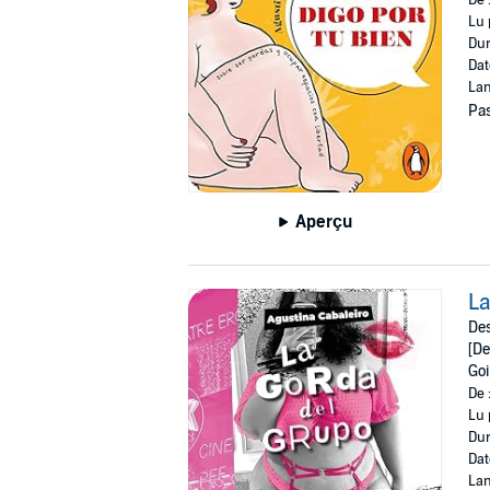
De 
Lu 
Dur
Dat
Lan
Pas
Aperçu
La
Des
[De
Goi
De 
Lu 
Dur
Dat
Lan