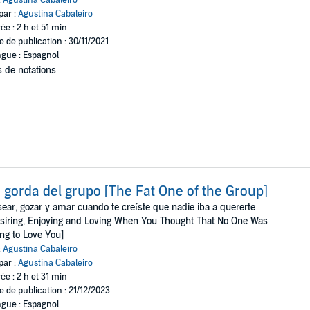
:
Agustina Cabaleiro
par :
Agustina Cabaleiro
ée : 2 h et 51 min
e de publication : 30/11/2021
gue : Espagnol
 de notations
 gorda del grupo [The Fat One of the Group]
ear, gozar y amar cuando te creíste que nadie iba a quererte
siring, Enjoying and Loving When You Thought That No One Was
ng to Love You]
:
Agustina Cabaleiro
par :
Agustina Cabaleiro
ée : 2 h et 31 min
e de publication : 21/12/2023
gue : Espagnol