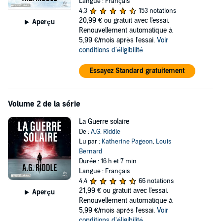
Langue : Français
sa propre existence qu'elle va devoir se battre...
4,3
153 notations
20,99 €
ou gratuit avec l'essai.
Aperçu
Scientifique parmi les plus éminents, esprit en avance sur son
Renouvellement automatique à
temps, James Sinclair est contacté par la NASA pour assister la
5,99 €/mois après l'essai.
Voir
mission. Ses compétences sont indispensables à son succès – et
conditions d'éligibilité
au sauvetage d'Emma. Les jours de leur espèce sont comptés. C'est
alors que James fait un choix qui va déterminer le sort de la race
Essayez Standard gratuitement
humaine toute entière...
Ce nouveau roman de l'auteur bestseller de la Trilogie Atlantis,
Volume 2 de la série
phénomène mondial traduit dans une vingtaine de langues et
vendu à plusieurs millions d'exemplaires, a été sélectionné pour le
La Guerre solaire
Wilbur Smith Award du meilleur roman publié.
De :
A.G. Riddle
Lu par :
Katherine Pageon
,
Louis
©2019 A.G. Riddle (P)2023 W.F. Howes Ltd
Bernard
Durée : 16 h et 7 min
Langue : Français
4,4
66 notations
21,99 €
ou gratuit avec l'essai.
Aperçu
Renouvellement automatique à
5,99 €/mois après l'essai.
Voir
conditions d'éligibilité