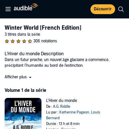
Découvrir
Winter World [French Edition]
3 titres dans la série
306 notations
L'Hiver du monde Description
Dans un futur proche, un nouvel âge glaciaire a commencé,
précipitant l'humanité au bord de l'extinction.
Mois après mois, le froid avance, les glaciers s'étendent et les
Afficher plus
populations fuient vers les dernières zones habitables. Les
scientifiques envoient des sondes à travers le système solaire et,
Volume 1 de la série
près de Mars, repèrent un mystérieux objet se déplaçant vers le
soleil. Est-ce la cause du règne glaciaire sur terre, ou au contraire un
L'Hiver du monde
espoir de survie ?
De :
A.G. Riddle
Ce que va découvrir l'équipage de la mission est inimaginable...
Lu par :
Katherine Pageon
,
Louis
Bernard
Commandante de la Station spatiale internationale, Emma Matthews
Durée : 13 h et 8 min
a observé depuis le ciel le déclin de la planète bleue. Mais c'est pour