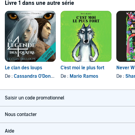
Livre 1 dans une autre série
Le clan des loups
C'est moi le plus fort
Never Wh
De :
Cassandra O'Donnell
De :
Mario Ramos
De :
Shan
Saisir un code promotionnel
Nous contacter
Aide