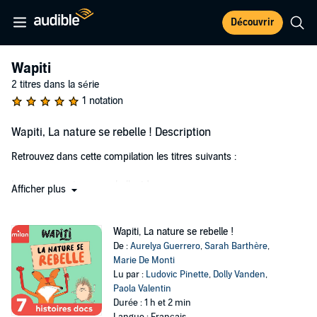
Découvrir
Wapiti
2 titres dans la série
1 notation
Wapiti, La nature se rebelle ! Description
Retrouvez dans cette compilation les titres suivants :
Les orangs-outans se rebellent !
Afficher plus
Les tortues vertes se rebellent !
Les tigres se rebellent !
Les chauves-souris se rebellent !
Wapiti, La nature se rebelle !
Les ours polaires se rebellent !
De :
Aurelya Guerrero
,
Sarah Barthère
,
Les abeilles se rebellent !
Marie De Monti
Les éléphants se rebellent !
Lu par :
Ludovic Pinette
,
Dolly Vanden
,
Paola Valentin
Les animaux en ont assez de voir mis en péril leur milieu naturel et
Durée : 1 h et 2 min
la survie de leur espèce, ils décident de prendre la parole et lancent