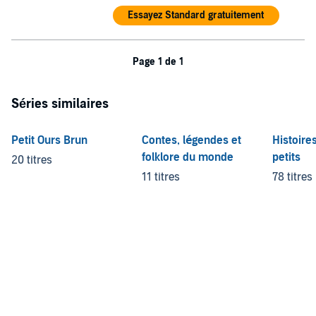
©2023 Éditions Milan (P)2023 Éditions Milan
Essayez Standard gratuitement
Page 1 de 1
Séries similaires
Petit Ours Brun
Contes, légendes et
Histoire
folklore du monde
petits
20 titres
11 titres
78 titres