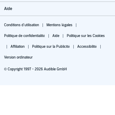
Aide
Conditions d'utilisation
Mentions légales
Politique de confidentialité
Aide
Politique sur les Cookies
Affiliation
Politique sur la Publicité
Accessibilité
Version ordinateur
© Copyright 1997 - 2026 Audible GmbH
Essayez pour 0,00 €
Renouvellement automatique à 5,99 €/mois après 30 jours. Annulation possible
chaque mois.