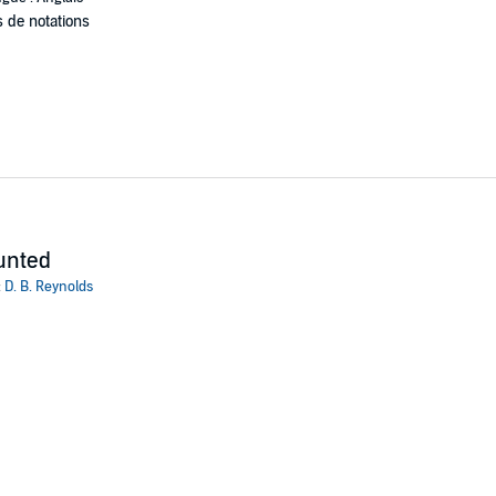
 de notations
unted
:
D. B. Reynolds