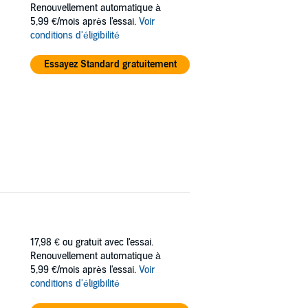
Renouvellement automatique à
5,99 €/mois après l'essai.
Voir
hemselves fighting for their lives while
conditions d'éligibilité
Essayez Standard gratuitement
17,98 €
ou gratuit avec l'essai.
Renouvellement automatique à
5,99 €/mois après l'essai.
Voir
conditions d'éligibilité