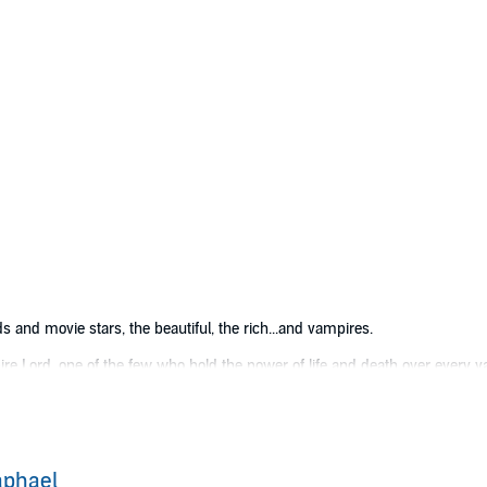
ds and movie stars, the beautiful, the rich...and vampires.
re Lord, one of the few who hold the power of life and death over every v
heir very lives. But when, in a brazen and deadly daylight attack, a gang 
o a human investigator to find his enemies before it's too late.
a private investigator and former cop who's tired of spying on cheating sp
down the kidnappers, Cyn's happy to accept. But she soon realizes her gr
aphael