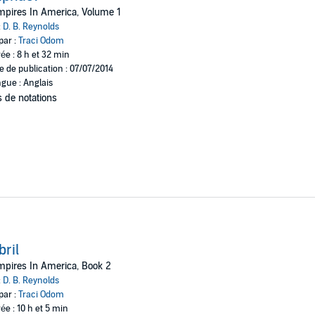
pires In America, Volume 1
pires, and getting betrayed by those they trusted, Cyn and Raphael find t
:
D. B. Reynolds
that is destined to destroy them both.
par :
Traci Odom
ée : 8 h et 32 min
e de publication : 07/07/2014
gue : Anglais
 de notations
bril
pires In America, Book 2
:
D. B. Reynolds
par :
Traci Odom
ée : 10 h et 5 min