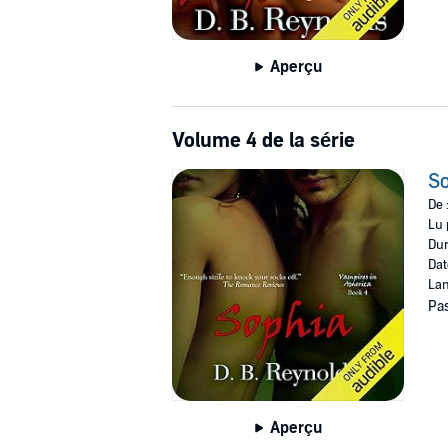
Aperçu
Volume 4 de la série
So
De 
Lu 
Dur
Dat
Lan
Pas
Aperçu