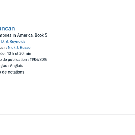
uncan
pires in America, Book 5
:
D. B. Reynolds
par :
Nick J. Russo
ée : 10 h et 30 min
e de publication : 11/04/2016
gue : Anglais
 de notations