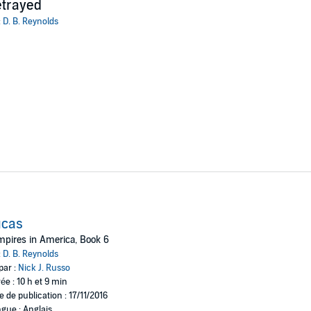
trayed
:
D. B. Reynolds
ucas
pires in America, Book 6
:
D. B. Reynolds
par :
Nick J. Russo
ée : 10 h et 9 min
e de publication : 17/11/2016
gue : Anglais