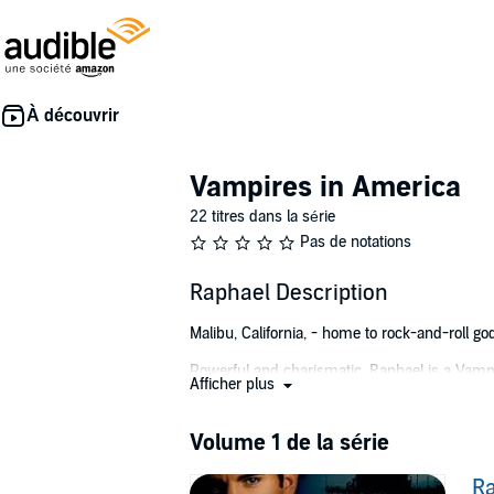
Vampires in America
22 titres dans la série
Pas de notations
Raphael Description
Malibu, California, - home to rock-and-roll go
Powerful and charismatic, Raphael is a Vampi
Afficher plus
Master and have pledged absolute loyalty on t
vampire he'd give his life for, Raphael turns t
Volume 1 de la série
Cynthia Leighton is smart, tough, and sexy - 
When Raphael asks for her help in tracking 
R