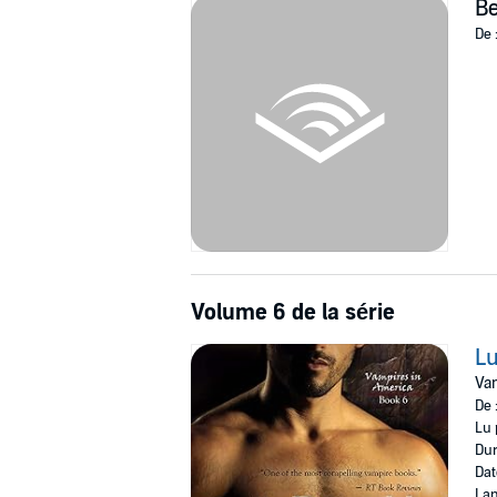
Be
De 
Volume 6 de la série
L
Vam
De 
Lu 
Dur
Dat
Lan