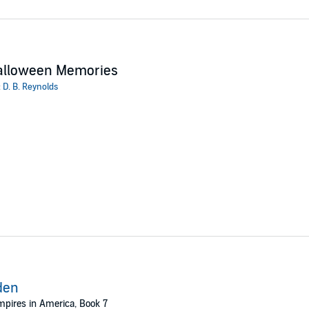
alloween Memories
:
D. B. Reynolds
den
pires in America, Book 7