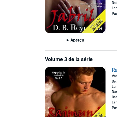
Dat
Lan
Pas
Aperçu
Volume 3 de la série
R
Vam
De 
Lu 
Dur
Dat
Lan
Pas