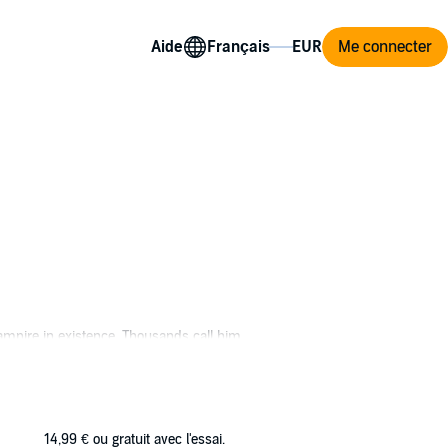
Aide
Me connecter
ampire in existence. Thousands call him
of human killers kidnaps the one female
ouses and digging out old bank accounts.
eatest danger comes not from the humans, but
14,99 €
ou gratuit avec l'essai.