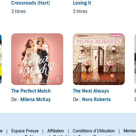
Crossroads (Hart)
Losing It
3 titres
3 titres
The Perfect Match
The Next Always
De :
Milena McKay
De :
Nora Roberts
le
Espace Presse
Affiliation
Conditions d'Utilisation
Mentio