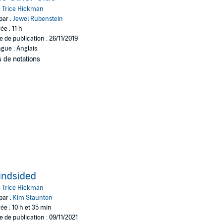
rizona May is thrilled to be just a few months away from marrying the lov
:
Trice Hickman
 Arizona's 30th birthday, they surrender to passion - and she discovers s
par :
Jewel Rubenstein
ée : 11 h
e de publication : 26/11/2019
gue : Anglais
 de notations
indsided
:
Trice Hickman
par :
Kim Staunton
ée : 10 h et 35 min
e de publication : 09/11/2021