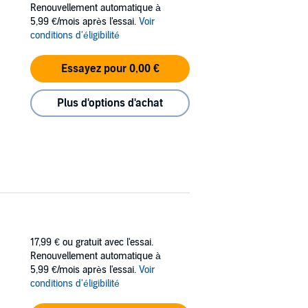
e of her life. Until then, she and her fiance
Renouvellement automatique à
omething about her Prince Charming that leads
5,99 €/mois après l'essai.
Voir
conditions d'éligibilité
Essayez pour 0,00 €
Plus d'options d'achat
17,99 €
ou gratuit avec l'essai.
Renouvellement automatique à
5,99 €/mois après l'essai.
Voir
conditions d'éligibilité