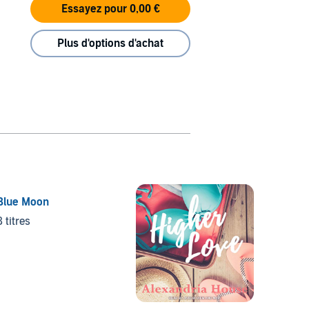
Essayez pour 0,00 €
Plus d'options d'achat
Blue Moon
Baby 
8 titres
5 titre