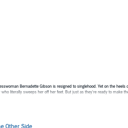
inesswoman Bernadette Gibson is resigned to singlehood. Yet on the heels 
who literally sweeps her off her feet. But just as they're ready to make 
 novelist Testimony "Tess" Sinclair is hurting-especially since her ex-boyf
urbon, NC, to visit her cousin, Bernadette - and finds unexpected love. Yet
ily ever after before it begins....
e Other Side