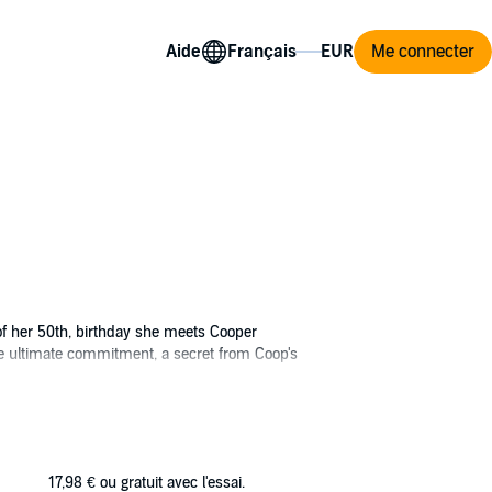
Aide
Me connecter
of her 50th, birthday she meets Cooper
the ultimate commitment, a secret from Coop's
riend got married. For a change of scenery,
 as wedding bells promise to ring, Tess
17,98 €
ou gratuit avec l'essai.