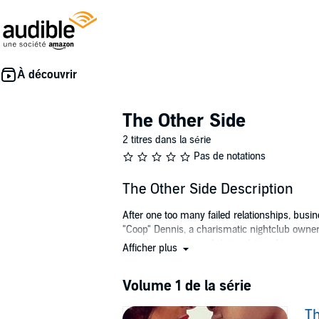
The Other Side
2 titres dans la série
Pas de notations
The Other Side Description
After one too many failed relationships, bus
"Coop" Dennis, a charismatic nightclub owner 
past threatens to end their relationship....
Afficher plus
As her 40th birthday approaches, best-selling
she travels to the sleepy southern town of Bo
Volume 1 de la série
wrestles with a secret that could end their happ
Th