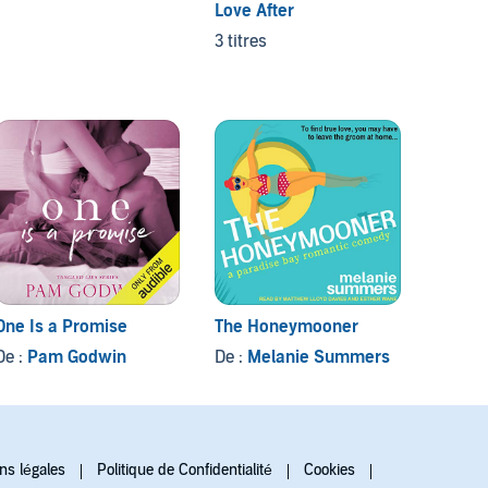
Love After
3 titres
One Is a Promise
The Honeymooner
Little
De :
Pam Godwin
De :
Melanie Summers
De :
De
ns légales
Politique de Confidentialité
Cookies